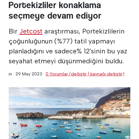
Portekizliler konaklama
seçmeye devam ediyor
Bir
Jetcost
araştırması, Portekizlilerin
çoğunluğunun (%77) tatil yapmayı
planladığını ve sadece% 12'sinin bu yaz
seyahat etmeyi düşünmediğini buldu.
in ·
29 May 2023
·
0 Yorumlar (değiştir | kaynağı değiştir)