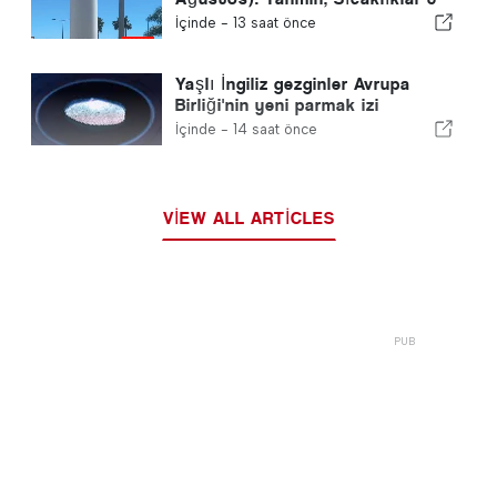
Ne Beklenmeli
İçinde -
13 saat önce
Yaşlı İngiliz gezginler Avrupa
Birliği'nin yeni parmak izi
kontrolleri ile mücadele ediyor
İçinde -
14 saat önce
VIEW ALL ARTICLES