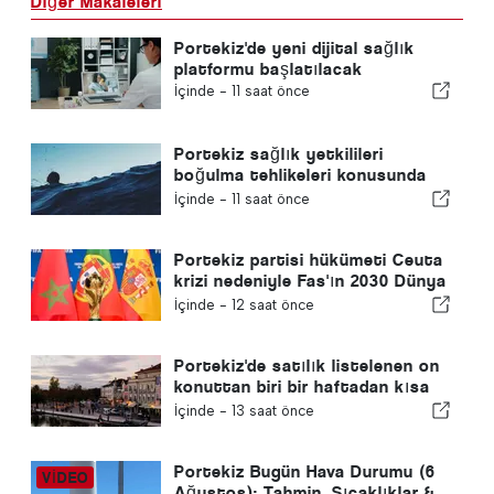
Diğer Makaleleri
Portekiz'de yeni dijital sağlık
platformu başlatılacak
İçinde -
11 saat önce
Portekiz sağlık yetkilileri
boğulma tehlikeleri konusunda
uyardı
İçinde -
11 saat önce
Portekiz partisi hükümeti Ceuta
krizi nedeniyle Fas'ın 2030 Dünya
Kupası ev sahipliğini yeniden
İçinde -
12 saat önce
gözden geçirmeye çağırdı
Portekiz'de satılık listelenen on
konuttan biri bir haftadan kısa
bir sürede satılıyor
İçinde -
13 saat önce
Portekiz Bugün Hava Durumu (6
Ağustos): Tahmin, Sıcaklıklar &