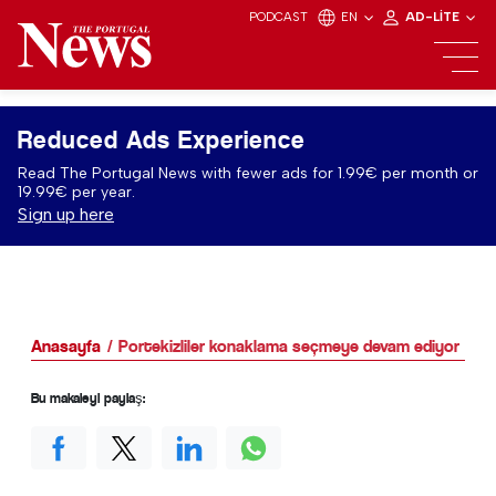
PODCAST
EN
AD-LITE
Reduced Ads Experience
Read The Portugal News with fewer ads for 1.99€ per month or
19.99€ per year.
Sign up here
Anasayfa
Portekizliler konaklama seçmeye devam ediyor
Bu makaleyi paylaş: