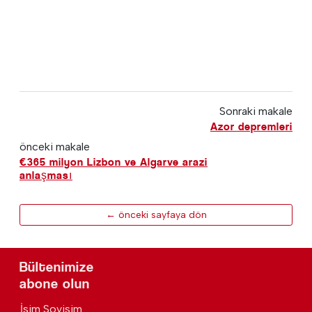
Sonraki makale
Azor depremleri
önceki makale
€365 milyon Lizbon ve Algarve arazi
anlaşması
← önceki sayfaya dön
Bültenimize
abone olun
İsim Soyisim