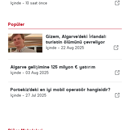
İçinde -
10 saat önce
Popüler
Gizem, Algarve'deki İrlandalı
turistin ölümünü çevreliyor
İçinde -
22 Aug 2025
Algarve gelişimine 125 milyon € yatırım
İçinde -
03 Aug 2025
Portekiz'deki en iyi mobil operatör hangisidir?
İçinde -
27 Jul 2025