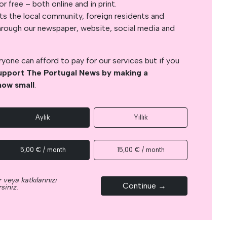
 free – both online and in print.
s the local community, foreign residents and
s through our newspaper, website, social media and
yone can afford to pay for our services but if you
upport The Portugal News by making a
how small
.
Aylık
Yıllık
5,00 € / month
15,00 € / month
 veya katkılarınızı
Continue →
siniz.