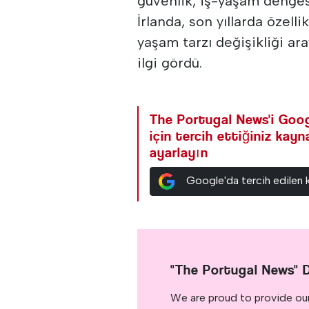
güvenlik, iş-yaşam dengesi
İrlanda, son yıllarda özell
yaşam tarzı değişikliği ar
ilgi gördü.
The Portugal News'i Goog
için tercih ettiğiniz kay
ayarlayın
Google'da tercih edilen 
"The Portugal News" 
We are proud to provide ou