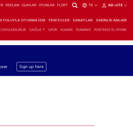
ER
REKLAM
OLAYLAR
OYUNLAR
FLÖRT
TR
AD-LITE
IM YOLUYLA OTURMA İZNI
YENI EVLER
SANATLAR
SAKINLIK ANLARI
DÜRÜLEBILIRLIK
SAĞLIK
SPOR
KUMAR
IGAMING
PORTEKIZ EL KITABI
year.
Sign up here