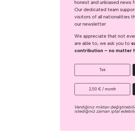
honest and unbiased news for
Our dedicated team support
visitors of all nationalitie
our newsletter.
We appreciate that not ever
are able to, we ask you to
s
contribution – no matter 
Tek
2,50 € / month
Verdiğiniz miktarı değiştirebilir
istediğiniz zaman iptal edebilir