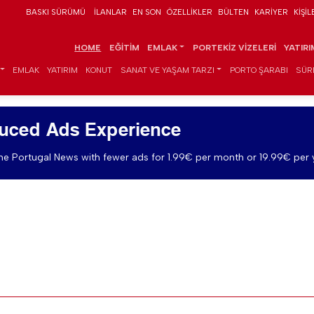
BASKI SÜRÜMÜ
İLANLAR
EN SON
ÖZELLIKLER
BÜLTEN
KARIYER
KIŞIL
HOME
EĞITIM
EMLAK
PORTEKIZ VIZELERI
YATIR
EMLAK
YATIRIM
KONUT
SANAT VE YAŞAM TARZI
PORTO ŞARABI
SÜR
uced Ads Experience
e Portugal News with fewer ads for 1.99€ per month or 19.99€ per 