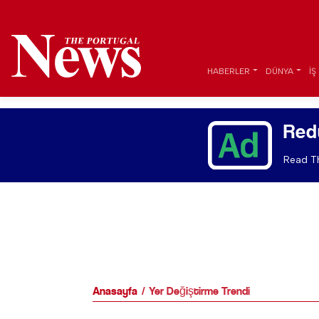
HABERLER
DÜNYA
İŞ
Red
Read Th
Anasayfa
Yer Değiştirme Trendi