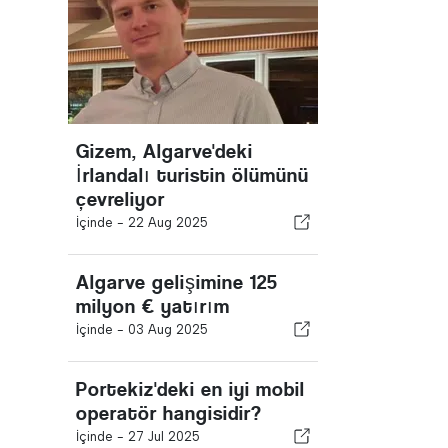
Gizem, Algarve'deki
İrlandalı turistin ölümünü
çevreliyor
İçinde -
22 Aug 2025
Algarve gelişimine 125
milyon € yatırım
İçinde -
03 Aug 2025
Portekiz'deki en iyi mobil
operatör hangisidir?
İçinde -
27 Jul 2025