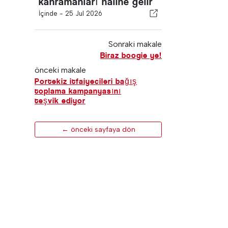
kahramanları haline gelir
İçinde -
25 Jul 2026
Sonraki makale
Biraz boogie ye!
önceki makale
Portekiz itfaiyecileri bağış
toplama kampanyasını
teşvik ediyor
← önceki sayfaya dön