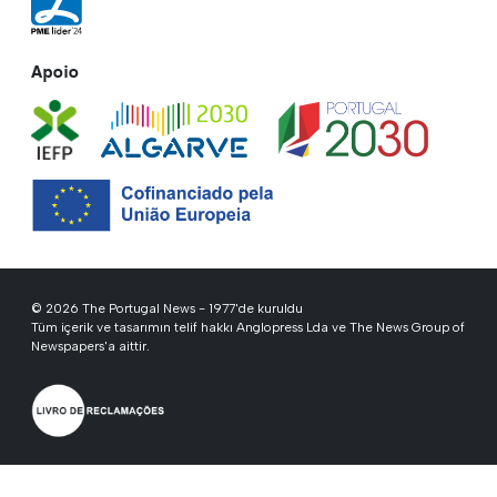
Apoio
© 2026 The Portugal News - 1977'de kuruldu
Tüm içerik ve tasarımın telif hakkı Anglopress Lda ve The News Group of
Newspapers'a aittir.