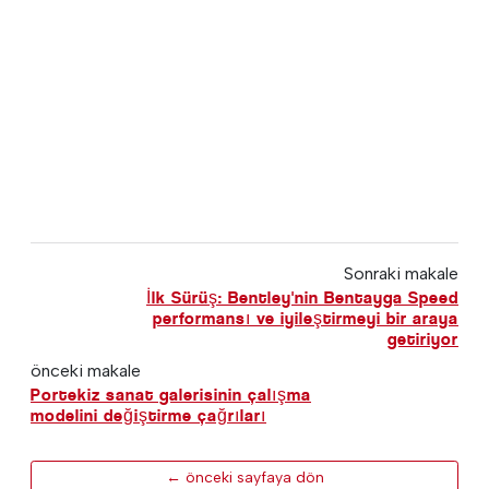
Sonraki makale
İlk Sürüş: Bentley'nin Bentayga Speed
performansı ve iyileştirmeyi bir araya
getiriyor
önceki makale
Portekiz sanat galerisinin çalışma
modelini değiştirme çağrıları
← önceki sayfaya dön