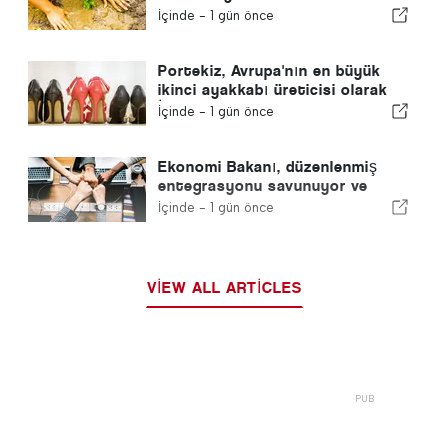
yapıyor
İçinde -
1 gün önce
Portekiz, Avrupa'nın en büyük
ikinci ayakkabı üreticisi olarak
İspanya'yı geride bıraktı
İçinde -
1 gün önce
Ekonomi Bakanı, düzenlenmiş
entegrasyonu savunuyor ve
göçmenler için hızlı bir kanal
İçinde -
1 gün önce
sağlıyor
VIEW ALL ARTICLES