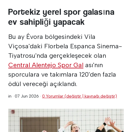
Portekiz yerel spor galasına
ev sahipliği yapacak
Bu ay Évora bölgesindeki Vila
Viçosa'daki Florbela Espanca Sinema-
Tiyatrosu'nda gerçekleşecek olan
Central Alentejo Spor Gal
ası'nın
sporculara ve takımlara 120'den fazla
ödül vereceği açıklandı.
in ·
07 Jun 2026
·
0 Yorumlar (değiştir | kaynağı değiştir)