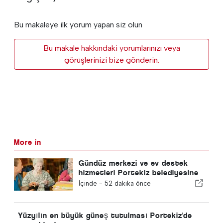
Bu makaleye ilk yorum yapan siz olun
Bu makale hakkındaki yorumlarınızı veya
görüşlerinizi bize gönderin.
More in
Gündüz merkezi ve ev destek
hizmetleri Portekiz belediyesine
geri dönecek
İçinde -
52 dakika önce
Yüzyılın en büyük güneş tutulması Portekiz'de