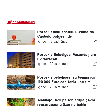
Diğer Makaleleri
Portekiz'deki anaokulu Viana do
Castelo bölgesinde
kapanmayacak
İçinde -
19 saat önce
Portekiz Belediyesi Vatandaşlara
Ev Verecek
İçinde -
20 saat önce
Portekiz belediyesi su temini için
190.000 Euro'dan fazla yatırım
yapıyor
İçinde -
23 saat önce
Alentejo, Avrupa fonlarıyla çevre
restorasyonu üzerine bahis