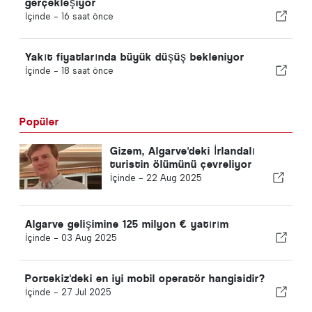
gerçekleşiyor
İçinde -
16 saat önce
Yakıt fiyatlarında büyük düşüş bekleniyor
İçinde -
18 saat önce
Popüler
Gizem, Algarve'deki İrlandalı
turistin ölümünü çevreliyor
İçinde -
22 Aug 2025
Algarve gelişimine 125 milyon € yatırım
İçinde -
03 Aug 2025
Portekiz'deki en iyi mobil operatör hangisidir?
İçinde -
27 Jul 2025