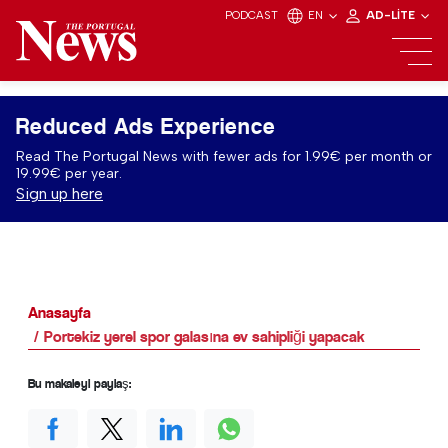
PODCAST
EN
AD-LITE
Reduced Ads Experience
Read The Portugal News with fewer ads for 1.99€ per month or
19.99€ per year.
Sign up here
Anasayfa
Portekiz yerel spor galasına ev sahipliği yapacak
Bu makaleyi paylaş: