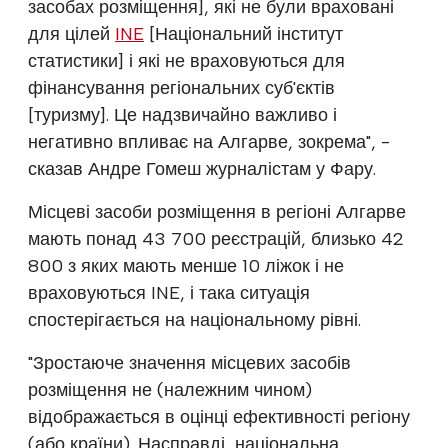
засобах розміщення], які не були враховані
для цілей
INE
[Національний інститут
статистики] і які не враховуються для
фінансування регіональних суб'єктів
[туризму]. Це надзвичайно важливо і
негативно впливає на Алгарве, зокрема", -
сказав Андре Гомеш журналістам у Фару.
Місцеві засоби розміщення в регіоні Алгарве
мають понад 43 700 реєстрацій, близько 42
800 з яких мають менше 10 ліжок і не
враховуються INE, і така ситуація
спостерігається на національному рівні.
"Зростаюче значення місцевих засобів
розміщення не (належним чином)
відображається в оцінці ефективності регіону
(або країни). Насправді, національна