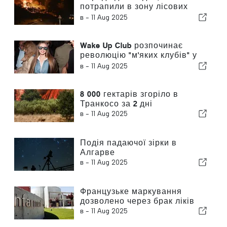
потрапили в зону лісових
пожеж
в -
11 Aug 2025
Wake Up Club розпочинає
революцію "м'яких клубів" у
Лісабоні
в -
11 Aug 2025
8 000 гектарів згоріло в
Транкосо за 2 дні
в -
11 Aug 2025
Подія падаючої зірки в
Алгарве
в -
11 Aug 2025
Французьке маркування
дозволено через брак ліків
в -
11 Aug 2025