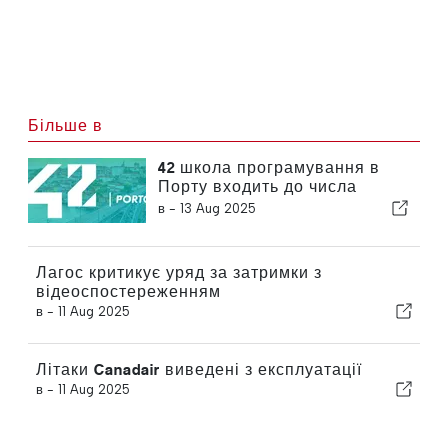
Більше в
42 школа програмування в
Порту входить до числа
найбільш інноваційних
в -
13 Aug 2025
університетів світу
Лагос критикує уряд за затримки з
відеоспостереженням
в -
11 Aug 2025
Літаки Canadair виведені з експлуатації
в -
11 Aug 2025