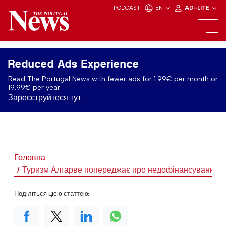
PODCAST
EN
AD-LITE
Reduced Ads Experience
Read The Portugal News with fewer ads for 1.99€ per month or
19.99€ per year.
Зареєструйтеся тут
Головна
Туризм Алгарве попереджає про недофінансування
Поділіться цією статтею: