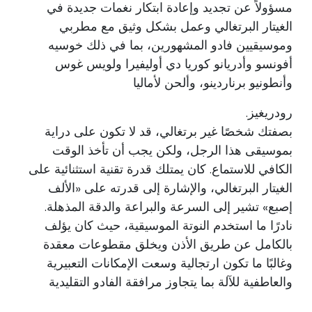
مسؤولاً عن تجديد وإعادة ابتكار نغمات جديدة في
الغيتار البرتغالي وعمل بشكل وثيق مع مطربي
وموسيقيين فادو المشهورين، بما في ذلك خوسيه
أفونسو وأدريانو كوريا دي أوليفيرا ولويس غوس
وأنطونيو برناردينو، وألحن لأماليا
رودريغيز.
بصفتك شخصًا غير برتغالي، قد لا تكون على دراية
بموسيقى هذا الرجل، ولكن يجب أن تأخذ الوقت
الكافي للاستماع. كان يمتلك قدرة تقنية استثنائية على
الغيتار البرتغالي، والإشارة إلى قدرته على «الألف
إصبع» تشير إلى السرعة والبراعة والدقة المذهلة.
نادرًا ما استخدم النوتة الموسيقية، حيث كان يؤلف
بالكامل عن طريق الأذن ويخلق مقطوعات معقدة
وغالبًا ما تكون ارتجالية وسعت الإمكانات التعبيرية
والعاطفية للآلة بما يتجاوز مرافقة الفادو التقليدية