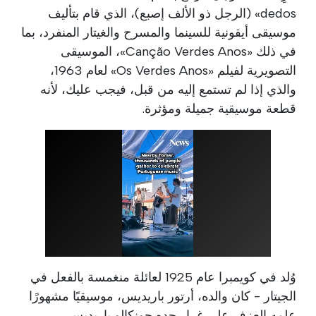
dedos» (الرجل ذو الألف إصبع)، الذي قام بتأليف
موسيقى أيقونية للسينما والمسرح والغيتار المنفرد، بما
في ذلك «Canção Verdes Anos»، الموسيقى
التصويرية لفيلم «Os Verdes Anos» لعام 1963،
والذي إذا لم تستمع إليه من قبل، فيجب عليك، لأنه
قطعة موسيقية جميلة ومؤثرة.
وُلد في كويمبرا عام 1925 لعائلة منغمسة بالفعل في
الجيتار - كان والده، أرتور باريديس، موسيقيًا مشهورًا
علمه العزف على غرار جده جونكالو باريديس.