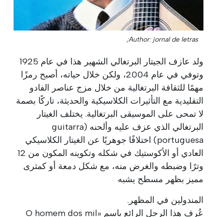
Author: jornal de letras;
ولد عازف الجيتار البرتغالي الشهير هذا في عام 1925
وتوفي في عام 2004، ولكن خلال حياته، أصبح رمزًا
مهمًا للثقافة البرتغالية من خلال مزج عناصر الفادو
التقليدية مع التأثيرات الكلاسيكية والحديثة، تاركًا بصمة
لا تمحى على الموسيقى البرتغالية. يختلف الغيتار
البرتغالي الذي عزف عليه وألحنه (guitarra
portuguesa) اختلافًا جوهريًا عن الغيتار الكلاسيكي
العادي أو الأكوستيك في شكله وتكوينه المكون من 12
وترًا وضبطه والغرض منه، مع شكل دمعة أو كمثرى
مميز بظهر مسطح يشبه
المندولين في المظهر.
عُرِف هذا الرجل الرائع باسم «O homem dos mil