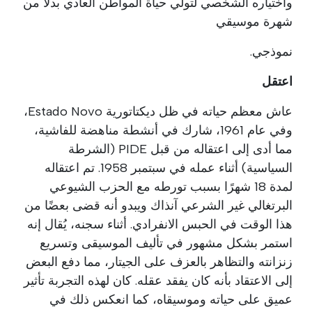
واختياره الشخصي لتولي حياة المواطن العادي بدلاً من
شهرة موسيقي
نموذجي.
اعتقل
عاش معظم حياته في ظل ديكتاتورية Estado Novo،
وفي عام 1961، شارك في أنشطة مناهضة للفاشية،
مما أدى إلى اعتقاله من قبل PIDE (الشرطة
السياسية) أثناء عمله في سبتمبر 1958. تم اعتقاله
لمدة 18 شهرًا بسبب تورطه مع الحزب الشيوعي
البرتغالي غير الشرعي آنذاك ويبدو أنه قضى بعضًا من
هذا الوقت في الحبس الانفرادي. أثناء سجنه، يُقال إنه
استمر بشكل مشهور في تأليف الموسيقى وتسريع
زنزانته والتظاهر بالعزف على الجيتار، مما دفع البعض
إلى الاعتقاد بأنه كان يفقد عقله. كان لهذه التجربة تأثير
عميق على حياته وموسيقاه، كما انعكس ذلك في