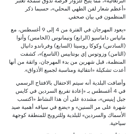
البرتغالية»، مما يتيح للزوار فرصة تذوق سمكة تعتبر
«أعظم شعار لفن الطهي المحلي»، حسبما ذكر
المنظمون في بيان صحفي.
«يعود المهرجان في الفترة من 4 إلى 9 أغسطس، مع
ماتياس داماسيو (الرابع) ونيمانوس (الخامس) وأتوا
(السادس) وكوكا روسيتا (السابع) وفرناندو دانيال
(الثامن) وزوتوس إي بونتابيس (التاسع)»، كشفت
المنظمة، قبل شهرين من بدء المهرجان، واثقة من أنها
أعدت تشكيلة «انتقائية ومناسبة لجميع الأذواق».
وأضافت البلدية أنه سيتم الاحتفال بالافتتاح الرسمي
في 4 أغسطس بـ «إعادة تفريغ السردين في كايس
جيل إينيس»، مشددة على أن هذا النشاط «اكتسب
شهرة على مر السنين» و «يضع في سياقه أهمية صيد
الأسماك والسردين» للبلدية وللترويج للمنطقة كوجهة
سياحية.