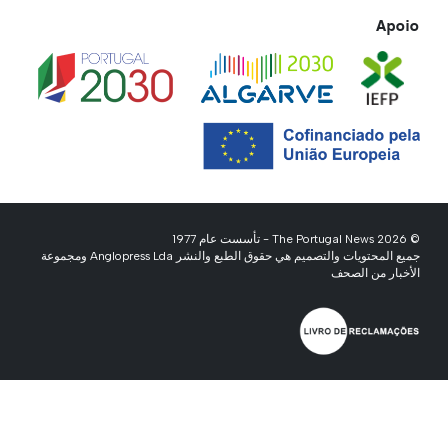
Apoio
© 2026 The Portugal News - تأسست عام 1977
جميع المحتويات والتصميم هي حقوق الطبع والنشر Anglopress Lda ومجموعة
الأخبار من الصحف