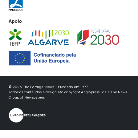
Apoio
© 2026 The Portugal News - Fundado em 1977
Todos os conteúdos e design são copyright Anglopress Lda e The News
Group of Newspapers