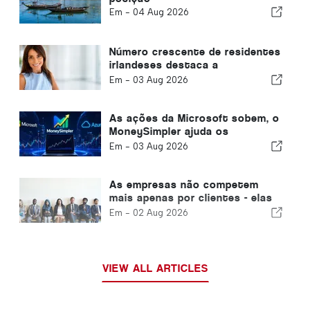
Em -
04 Aug 2026
Número crescente de residentes
irlandeses destaca a
transformação do Algarve em
Em -
03 Aug 2026
uma casa durante todo o ano
As ações da Microsoft sobem, o
MoneySimpler ajuda os
investidores a gerar renda
Em -
03 Aug 2026
passiva com a negociação
automatizada de IA
As empresas não competem
mais apenas por clientes - elas
competem por talentos
Em -
02 Aug 2026
VIEW ALL ARTICLES