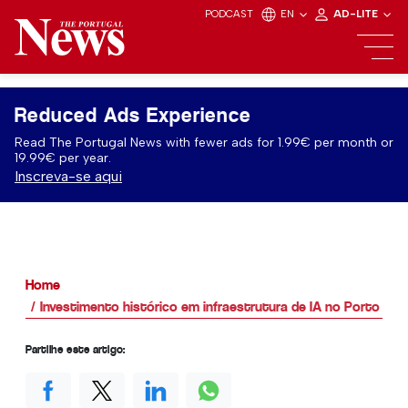
PODCAST
EN
AD-LITE
Reduced Ads Experience
Read The Portugal News with fewer ads for 1.99€ per month or
19.99€ per year.
Inscreva-se aqui
Home
Investimento histórico em infraestrutura de IA no Porto de 
Partilhe este artigo: