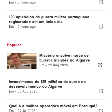
imigrantes
Em -
8 hours ago
120 episódios da guerra militar portuguesa
registrados em um único dia
Em -
9 hours ago
Popular
Mistério envolve morte de
turista irlandês no Algarve
Em -
22 Aug 2025
Investimento de 125 milhões de euros no
desenvolvimento do Algarve
Em -
03 Aug 2025
Qual é a melhor operadora móvel em Portugal?
Em -
27 Jul 2025