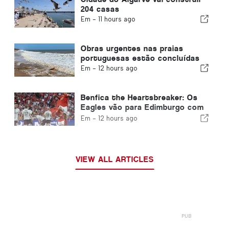
204 casas
Em -
11 hours ago
Obras urgentes nas praias
portuguesas estão concluídas
Em -
12 hours ago
Benfica the Heartsbreaker: Os
Eagles vão para Edimburgo com
um pé já na próxima fase
Em -
12 hours ago
VIEW ALL ARTICLES