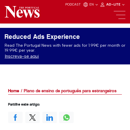
PODCAST
EN
AD-LITE
Reduced Ads Experience
Read The Portugal News with fewer ads for 1.99€ per month or
19.99€ per year.
Inscreva-se aqui
Home
Plano de ensino de português para estrangeiros
Partilhe este artigo: