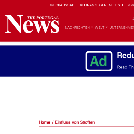
DRUCKAUSGABE
KLEINANZEIGEN
NEUESTE
IMM
NACHRICHTEN
WELT
UNTERNEHME
Red
Read The
Home
Einfluss von Stoffen