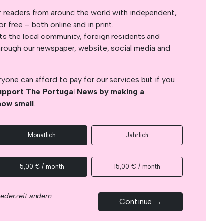
r readers from around the world with independent,
 free – both online and in print.
s the local community, foreign residents and
s through our newspaper, website, social media and
yone can afford to pay for our services but if you
upport The Portugal News by making a
how small
.
Monatlich
Jährlich
5,00 € / month
15,00 € / month
jederzeit ändern
Continue →