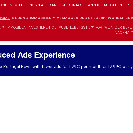
OBILIEN
MITTEILUNGSBLATT
KARRIERE
KONTAKTE
ANZEIGE AUFGEBEN
SPIE
HOME
BILDUNG
IMMOBILIEN
VERMÖGEN UND STEUERN
WOHNSITZNA
N
IMMOBILIEN
INVESTIEREN
GEHÄUSE
LEBENSSTIL
PORTWEIN
DER BERE
NACHHALT
uced Ads Experience
 Portugal News with fewer ads for 1.99€ per month or 19.99€ per y