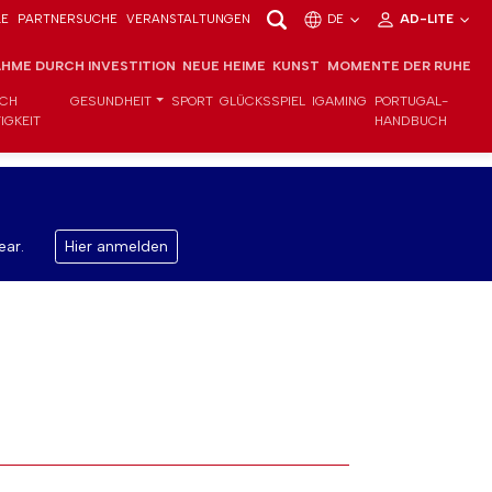
LE
PARTNERSUCHE
VERANSTALTUNGEN
DE
AD-LITE
HME DURCH INVESTITION
NEUE HEIME
KUNST
MOMENTE DER RUHE
ICH
GESUNDHEIT
SPORT
GLÜCKSSPIEL
IGAMING
PORTUGAL-
IGKEIT
HANDBUCH
ear.
Hier anmelden