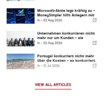
ganzjährigen Wohnort
Microsoft-Aktie legt kräftig zu –
MoneySimpler hilft Anlegern mit
KI-gestütztem automatisiertem
In -
03 Aug 2026
Handel beim Aufbau passiver
Einkünfte
Unternehmen konkurrieren nicht
mehr nur um Kunden – sie
konkurrieren um Talente.
In -
02 Aug 2026
Portugal konkurriert nicht mehr
über die Kosten – es konkurriert
über Ökosysteme
In -
31 Jul 2026
VIEW ALL ARTICLES