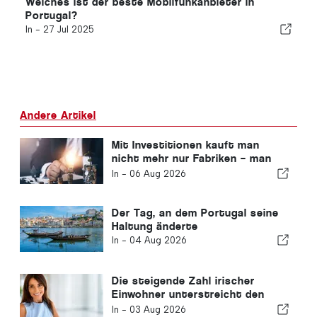
Welches ist der beste Mobilfunkanbieter in
Portugal?
In -
27 Jul 2025
Andere Artikel
Mit Investitionen kauft man
nicht mehr nur Fabriken – man
kauft Wissen
In -
06 Aug 2026
Der Tag, an dem Portugal seine
Haltung änderte
In -
04 Aug 2026
Die steigende Zahl irischer
Einwohner unterstreicht den
Wandel der Algarve zu einem
In -
03 Aug 2026