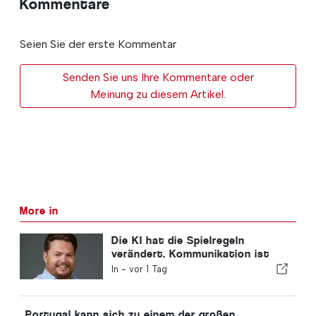
Kommentare
Seien Sie der erste Kommentar
Senden Sie uns Ihre Kommentare oder
Meinung zu diesem Artikel.
More in
Die KI hat die Spielregeln
verändert. Kommunikation ist
nun der Wettbewerbsvorteil.
In -
vor 1 Tag
Portugal kann sich zu einem der großen