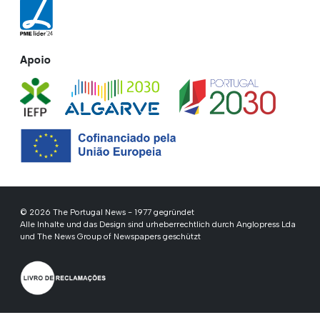
Apoio
© 2026 The Portugal News - 1977 gegründet
Alle Inhalte und das Design sind urheberrechtlich durch Anglopress Lda
und The News Group of Newspapers geschützt