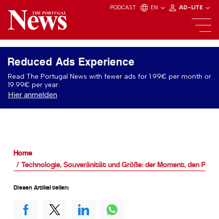
PODCAST
EN
AD-LITE
Reduced Ads Experience
Read The Portugal News with fewer ads for 1.99€ per month or
19.99€ per year.
Hier anmelden
Home
Technologie, Souveränität und Größe: der Moment, den Portu
Diesen Artikel teilen: