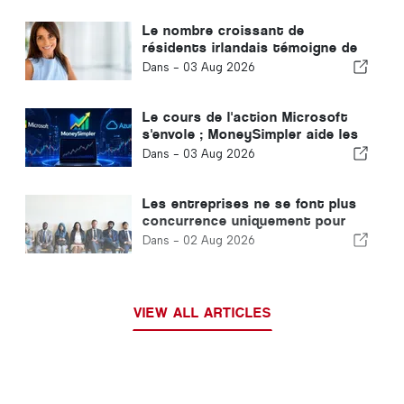
Le nombre croissant de
résidents irlandais témoigne de
la transformation de l'Algarve en
Dans -
03 Aug 2026
lieu de vie tout au long de
l'année
Le cours de l'action Microsoft
s'envole ; MoneySimpler aide les
investisseurs à générer des
Dans -
03 Aug 2026
revenus passifs grâce au trading
automatisé par IA
Les entreprises ne se font plus
concurrence uniquement pour
attirer des clients : elles se
Dans -
02 Aug 2026
disputent désormais les talents.
VIEW ALL ARTICLES