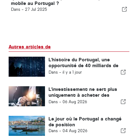
mobile au Portugal ?
Dans -
27 Jul 2025
Autres articles de
L'histoire du Portugal, une
opportunité de 40 milliards de
dollars que la plupart des
Dans -
il y a 1 jour
investisseurs passent à côté
L'investissement ne sert plus
uniquement à acheter des
usines : il permet d'acquérir des
Dans -
06 Aug 2026
connaissances
Le jour où le Portugal a changé
de position
Dans -
04 Aug 2026