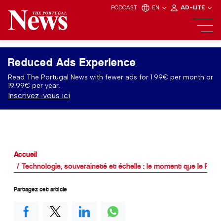
PODCAST
EN
AD-LITE
Reduced Ads Experience
Read The Portugal News with fewer ads for 1.99€ per month or
19.99€ per year.
Inscrivez-vous ici
Accueil
Technologie, souveraineté et échelle : le moment que le Port
Partagez cet article