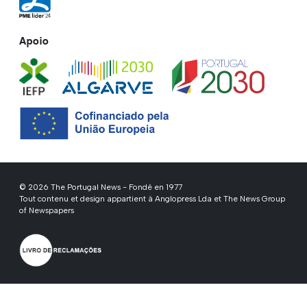
Apoio
© 2026 The Portugal News - Fondé en 1977
Tout contenu et design appartient à Anglopress Lda et The News Group
of Newspapers