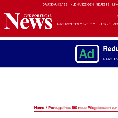
DRUCKAUSGABE
KLEINANZEIGEN
NEUESTE
IMM
NACHRICHTEN
WELT
UNTERNEHME
Red
Read The
Home
Portugal hat 160 neue Pflegebetten zu