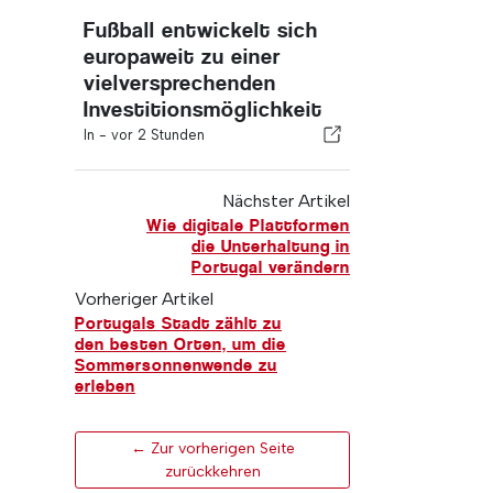
Fußball entwickelt sich
europaweit zu einer
vielversprechenden
Investitionsmöglichkeit
In -
vor 2 Stunden
Nächster Artikel
Wie digitale Plattformen
die Unterhaltung in
Portugal verändern
Vorheriger Artikel
Portugals Stadt zählt zu
den besten Orten, um die
Sommersonnenwende zu
erleben
← Zur vorherigen Seite
zurückkehren