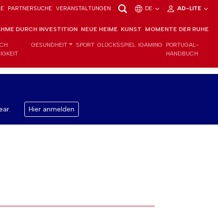
LE
PARTNERSUCHE
VERANSTALTUNGEN
DE
AD-LITE
HME DURCH INVESTITION
NEUE HEIME
KUNST
MOMENTE DER RUHE
ICH
GESUNDHEIT
SPORT
GLÜCKSSPIEL
IGAMING
PORTUGAL-
IGKEIT
HANDBUCH
ear.
Hier anmelden