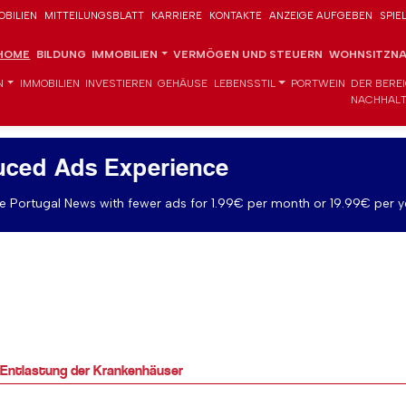
OBILIEN
MITTEILUNGSBLATT
KARRIERE
KONTAKTE
ANZEIGE AUFGEBEN
SPIE
HOME
BILDUNG
IMMOBILIEN
VERMÖGEN UND STEUERN
WOHNSITZNA
N
IMMOBILIEN
INVESTIEREN
GEHÄUSE
LEBENSSTIL
PORTWEIN
DER BERE
NACHHALT
uced Ads Experience
 Portugal News with fewer ads for 1.99€ per month or 19.99€ per y
r Entlastung der Krankenhäuser