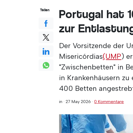
Portugal hat 
Teilen
zur Entlastun
Der Vorsitzende der U
Misericórdias
(UMP
) e
"Zwischenbetten" in Be
in Krankenhäusern zu e
400 Betten angestreb
in ·
27 May 2026
·
0 Kommentare