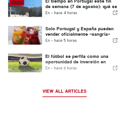
El tiempo en Portugal este fin
de semana (7 de agosto): qué se
espera en todo el país este fin
En -
hace 4 horas
de semana
Solo Portugal y España pueden
vender oficialmente «sangría»
con ese nombre
En -
hace 5 horas
El fútbol se perfila como una
oportunidad de inversión en
auge en toda Europa
En -
hace 6 horas
VIEW ALL ARTICLES