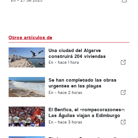
En -
27 Jul 2025
Otros artículos de
Una ciudad del Algarve
construirá 204 viviendas
En -
hace 1 hora
Se han completado las obras
urgentes en las playas
portuguesas
En -
hace 2 horas
El Benfica, el «rompecorazones»:
Las Águilas viajan a Edimburgo
con un pie ya en la siguiente
En -
hace 3 horas
fase