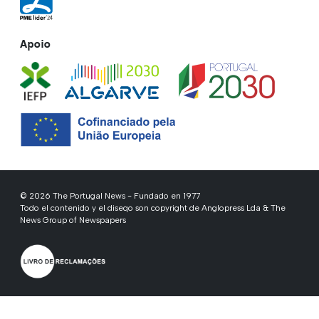
Apoio
© 2026 The Portugal News - Fundado en 1977
Todo el contenido y el diseqo son copyright de Anglopress Lda & The
News Group of Newspapers