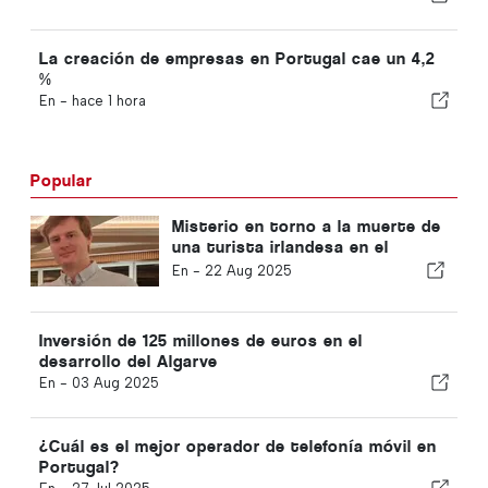
La creación de empresas en Portugal cae un 4,2
%
En -
hace 1 hora
Popular
Misterio en torno a la muerte de
una turista irlandesa en el
Algarve
En -
22 Aug 2025
Inversión de 125 millones de euros en el
desarrollo del Algarve
En -
03 Aug 2025
¿Cuál es el mejor operador de telefonía móvil en
Portugal?