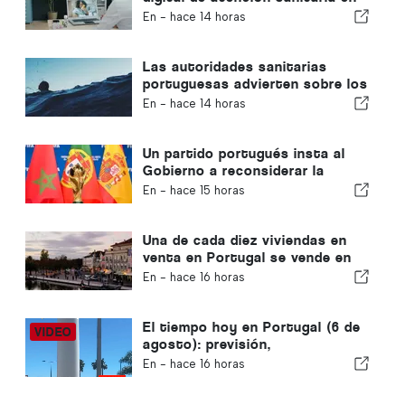
Portugal
En -
hace 14 horas
Las autoridades sanitarias
portuguesas advierten sobre los
peligros del ahogamiento
En -
hace 14 horas
Un partido portugués insta al
Gobierno a reconsiderar la
candidatura de Marruecos para
En -
hace 15 horas
albergar el Mundial de 2030
debido a la crisis de Ceuta
Una de cada diez viviendas en
venta en Portugal se vende en
menos de una semana
En -
hace 16 horas
El tiempo hoy en Portugal (6 de
agosto): previsión,
temperaturas y qué se puede
En -
hace 16 horas
esperar