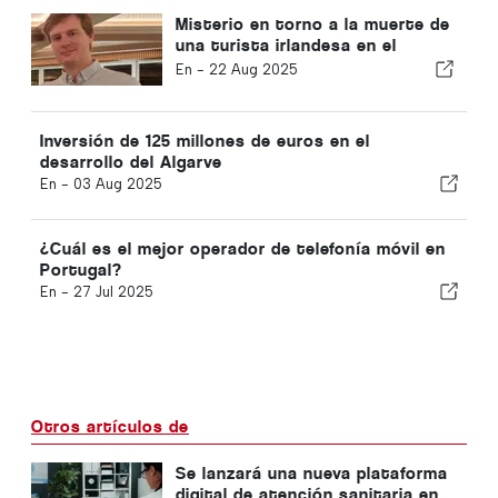
Misterio en torno a la muerte de
una turista irlandesa en el
Algarve
En -
22 Aug 2025
Inversión de 125 millones de euros en el
desarrollo del Algarve
En -
03 Aug 2025
¿Cuál es el mejor operador de telefonía móvil en
Portugal?
En -
27 Jul 2025
Otros artículos de
Se lanzará una nueva plataforma
digital de atención sanitaria en