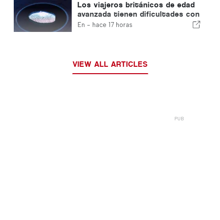
Los viajeros británicos de edad
avanzada tienen dificultades con
los nuevos controles de huellas
En -
hace 17 horas
dactilares de la Unión Europea
VIEW ALL ARTICLES