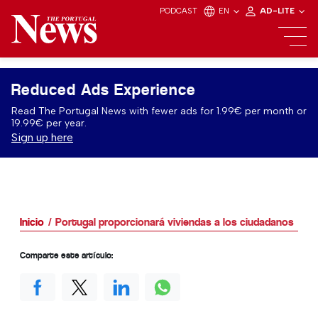
PODCAST
EN
AD-LITE
Reduced Ads Experience
Read The Portugal News with fewer ads for 1.99€ per month or
19.99€ per year.
Sign up here
Inicio
Portugal proporcionará viviendas a los ciudadanos
Comparte este artículo: