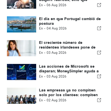
también adquiere
En -
06 Aug 2026
conocimientos.
El día en que Portugal cambió de
postura
En -
04 Aug 2026
El creciente número de
residentes irlandeses pone de
relieve la transformación del
En -
03 Aug 2026
Algarve en un lugar donde vivir
todo el año
Las acciones de Microsoft se
disparan; MoneySimpler ayuda a
los inversores a generar
En -
03 Aug 2026
ingresos pasivos mediante el
trading automatizado con IA
Las empresas ya no compiten
solo por los clientes: compiten
por el talento.
En -
02 Aug 2026