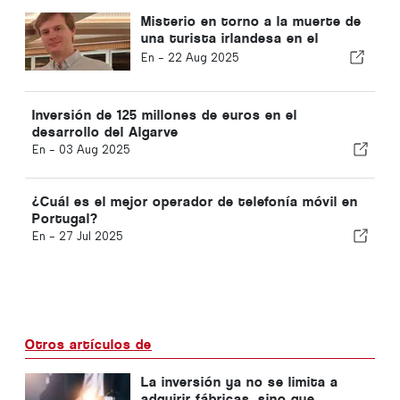
Misterio en torno a la muerte de
una turista irlandesa en el
Algarve
En -
22 Aug 2025
Inversión de 125 millones de euros en el
desarrollo del Algarve
En -
03 Aug 2025
¿Cuál es el mejor operador de telefonía móvil en
Portugal?
En -
27 Jul 2025
Otros artículos de
La inversión ya no se limita a
adquirir fábricas, sino que