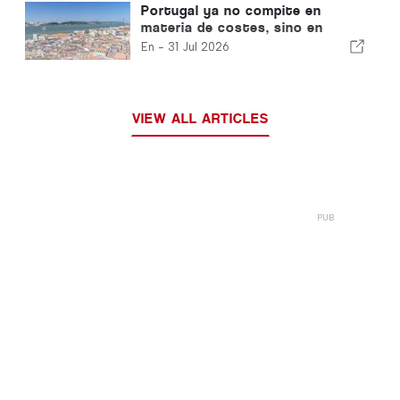
Portugal ya no compite en
materia de costes, sino en
materia de ecosistemas
En -
31 Jul 2026
VIEW ALL ARTICLES