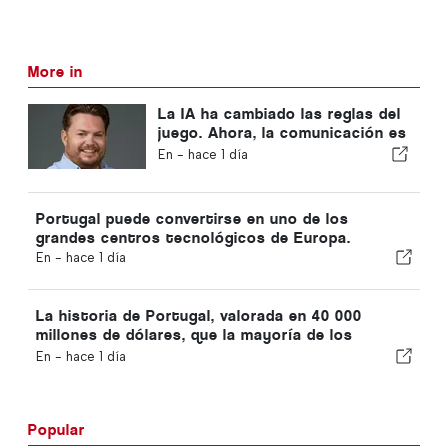
More in
La IA ha cambiado las reglas del
juego. Ahora, la comunicación es
la ventaja competitiva.
En -
hace 1 día
Portugal puede convertirse en uno de los
grandes centros tecnológicos de Europa.
En -
hace 1 día
La historia de Portugal, valorada en 40 000
millones de dólares, que la mayoría de los
inversores están pasando por alto
En -
hace 1 día
Popular