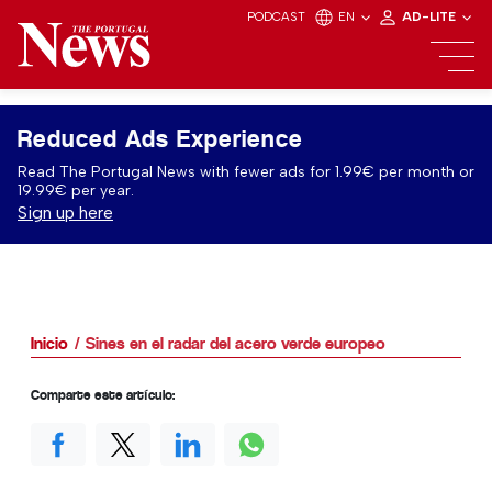
PODCAST
EN
AD-LITE
Reduced Ads Experience
Read The Portugal News with fewer ads for 1.99€ per month or
19.99€ per year.
Sign up here
Inicio
Sines en el radar del acero verde europeo
Comparte este artículo: