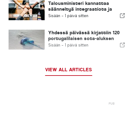
Talousministeri kannattaa
säänneltyä integraatiota ja
takaa maahanmuuttajille
Sisään -
1 päivä sitten
nopeutetun menettelyn
Yhdessä päivässä kirjattiin 120
portugalilaisen sota-aluksen
pistoa
Sisään -
1 päivä sitten
VIEW ALL ARTICLES