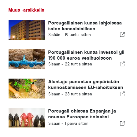
Muut -artikkelit
Portugalilainen kunta lahjoittaa
talon kansalaisilleen
Sisään -
19 tuntia sitten
Portugalilainen kunta investoi yli
190 000 euroa vesihuoltoon
Sisään -
22 tuntia sitten
Alentejo panostaa ympäristön
kunnostamiseen EU-rahoituksen
avulla
Sisään -
23 tuntia sitten
Portugali ohittaa Espanjan ja
nousee Euroopan toiseksi
suurimmaksi jalkineiden
Sisään -
1 päivä sitten
valmistajaksi