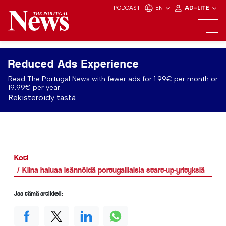
PODCAST
EN
AD-LITE
Reduced Ads Experience
Read The Portugal News with fewer ads for 1.99€ per month or
19.99€ per year.
Rekisteröidy tästä
Koti
Kiina haluaa isännöidä portugalilaisia start-up-yrityksiä
Jaa tämä artikkeli: