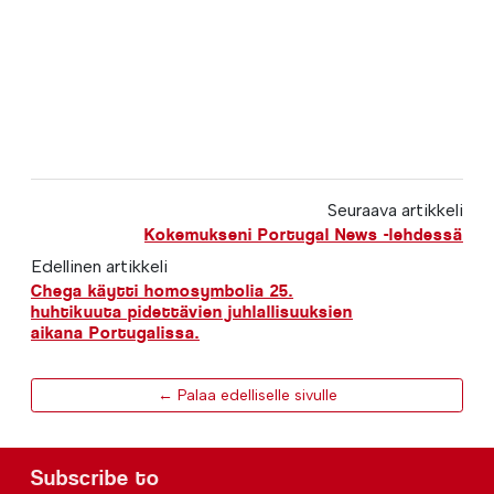
Seuraava artikkeli
Kokemukseni Portugal News -lehdessä
Edellinen artikkeli
Chega käytti homosymbolia 25.
huhtikuuta pidettävien juhlallisuuksien
aikana Portugalissa.
← Palaa edelliselle sivulle
Subscribe to