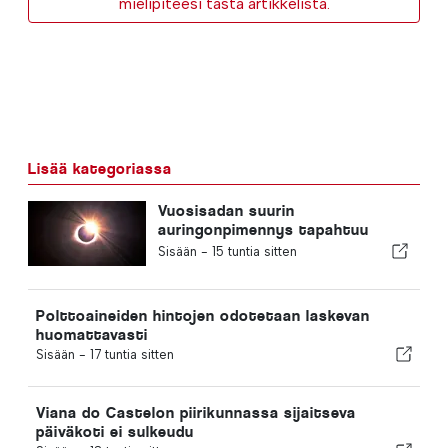
mielipiteesi tästä artikkelista.
Lisää kategoriassa
Vuosisadan suurin
auringonpimennys tapahtuu
Portugalissa
Sisään -
15 tuntia sitten
Polttoaineiden hintojen odotetaan laskevan
huomattavasti
Sisään -
17 tuntia sitten
Viana do Castelon piirikunnassa sijaitseva
päiväkoti ei sulkeudu