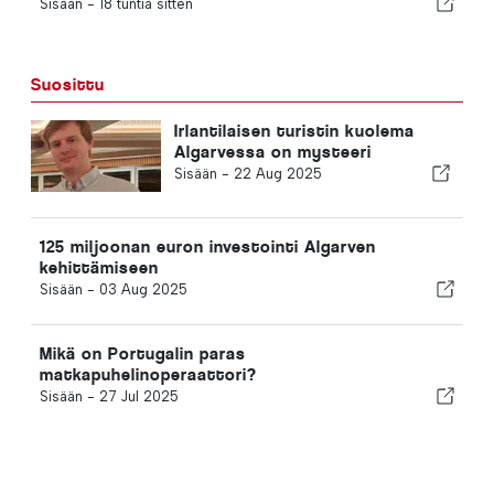
Sisään -
18 tuntia sitten
Suosittu
Irlantilaisen turistin kuolema
Algarvessa on mysteeri
Sisään -
22 Aug 2025
125 miljoonan euron investointi Algarven
kehittämiseen
Sisään -
03 Aug 2025
Mikä on Portugalin paras
matkapuhelinoperaattori?
Sisään -
27 Jul 2025