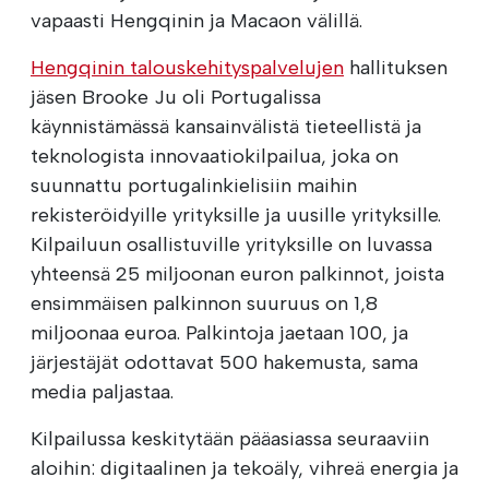
vapaasti Hengqinin ja Macaon välillä.
Hengqinin talouskehityspalvelujen
hallituksen
jäsen Brooke Ju oli Portugalissa
käynnistämässä kansainvälistä tieteellistä ja
teknologista innovaatiokilpailua, joka on
suunnattu portugalinkielisiin maihin
rekisteröidyille yrityksille ja uusille yrityksille.
Kilpailuun osallistuville yrityksille on luvassa
yhteensä 25 miljoonan euron palkinnot, joista
ensimmäisen palkinnon suuruus on 1,8
miljoonaa euroa. Palkintoja jaetaan 100, ja
järjestäjät odottavat 500 hakemusta, sama
media paljastaa.
Kilpailussa keskitytään pääasiassa seuraaviin
aloihin: digitaalinen ja tekoäly, vihreä energia ja