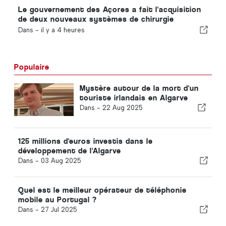
Le gouvernement des Açores a fait l'acquisition
de deux nouveaux systèmes de chirurgie
robotisée
Dans -
il y a 4 heures
Populaire
Mystère autour de la mort d'un
touriste irlandais en Algarve
Dans -
22 Aug 2025
125 millions d'euros investis dans le
développement de l'Algarve
Dans -
03 Aug 2025
Quel est le meilleur opérateur de téléphonie
mobile au Portugal ?
Dans -
27 Jul 2025