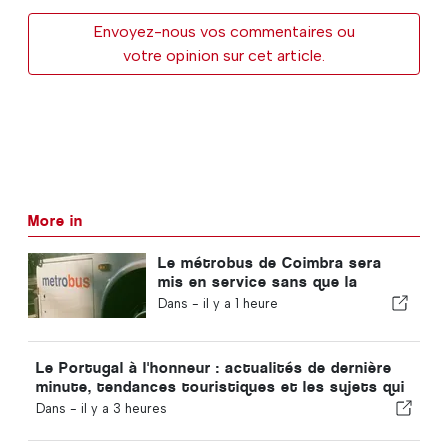
Envoyez-nous vos commentaires ou
votre opinion sur cet article.
More in
Le métrobus de Coimbra sera
mis en service sans que la
nouvelle fonctionnalité soit
Dans -
il y a 1 heure
finalisée
Le Portugal à l'honneur : actualités de dernière
minute, tendances touristiques et les sujets qui
font la une
Dans -
il y a 3 heures