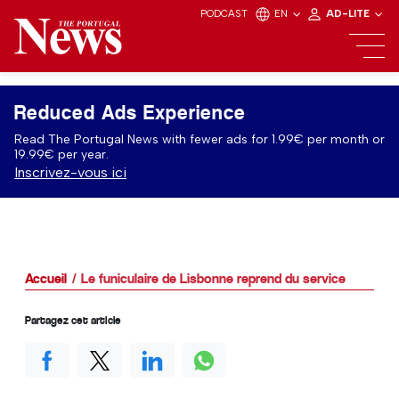
PODCAST
EN
AD-LITE
Reduced Ads Experience
Read The Portugal News with fewer ads for 1.99€ per month or
19.99€ per year.
Inscrivez-vous ici
Accueil
Le funiculaire de Lisbonne reprend du service
Partagez cet article