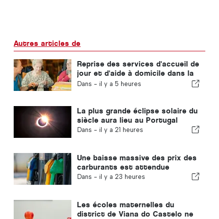
Autres articles de
Reprise des services d'accueil de
jour et d'aide à domicile dans la
commune de Portugal
Dans -
il y a 5 heures
La plus grande éclipse solaire du
siècle aura lieu au Portugal
Dans -
il y a 21 heures
Une baisse massive des prix des
carburants est attendue
Dans -
il y a 23 heures
Les écoles maternelles du
district de Viana do Castelo ne