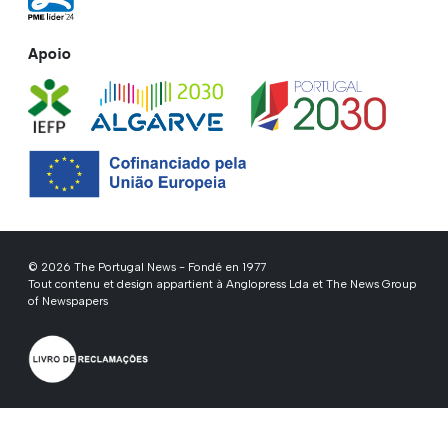
Apoio
© 2026 The Portugal News - Fondé en 1977
Tout contenu et design appartient à Anglopress Lda et The News Group
of Newspapers