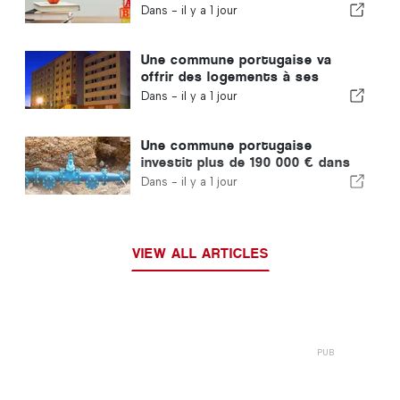
fermeront pas au Portugal
Dans -
il y a 1 jour
Une commune portugaise va
offrir des logements à ses
habitants
Dans -
il y a 1 jour
Une commune portugaise
investit plus de 190 000 € dans
l'approvisionnement en eau
Dans -
il y a 1 jour
VIEW ALL ARTICLES