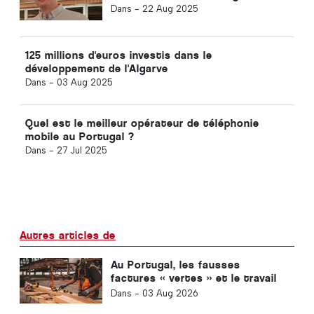
Dans -
22 Aug 2025
125 millions d'euros investis dans le
développement de l'Algarve
Dans -
03 Aug 2025
Quel est le meilleur opérateur de téléphonie
mobile au Portugal ?
Dans -
27 Jul 2025
Autres articles de
Au Portugal, les fausses
factures « vertes » et le travail
au noir ont triplé au cours des
Dans -
03 Aug 2026
quatre dernières années