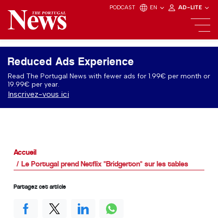
PODCAST
EN
AD-LITE
Reduced Ads Experience
Read The Portugal News with fewer ads for 1.99€ per month or
19.99€ per year.
Inscrivez-vous ici
Accueil
Le Portugal prend Netflix "Bridgerton" sur les tables
Partagez cet article