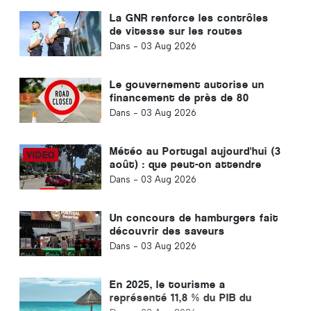
La GNR renforce les contrôles
de vitesse sur les routes
portugaises
Dans -
03 Aug 2026
Le gouvernement autorise un
financement de près de 80
millions d'euros pour des travaux
Dans -
03 Aug 2026
routiers au Portugal
Météo au Portugal aujourd'hui (3
août) : que peut-on attendre
des prévisions du jour ?
Dans -
03 Aug 2026
Un concours de hamburgers fait
découvrir des saveurs
internationales à Albufeira, en
Dans -
03 Aug 2026
Algarve
En 2025, le tourisme a
représenté 11,8 % du PIB du
Portugal