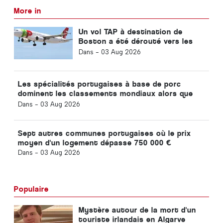
More in
Un vol TAP à destination de
Boston a été dérouté vers les
Açores en raison d'un problème
Dans -
03 Aug 2026
technique
Les spécialités portugaises à base de porc
dominent les classements mondiaux alors que
TasteAtlas dévoile les meilleurs plats du monde
Dans -
03 Aug 2026
Sept autres communes portugaises où le prix
moyen d'un logement dépasse 750 000 €
Dans -
03 Aug 2026
Populaire
Mystère autour de la mort d'un
touriste irlandais en Algarve