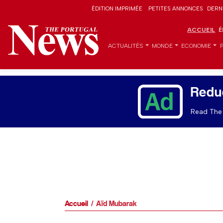
ÉDITION IMPRIMÉE
PETITES ANNONCES
DERN
ACCUEIL
É
ACTUALITÉS
MONDE
ECONOMIE
Redu
Read The 
Accueil
Aïd Mubarak