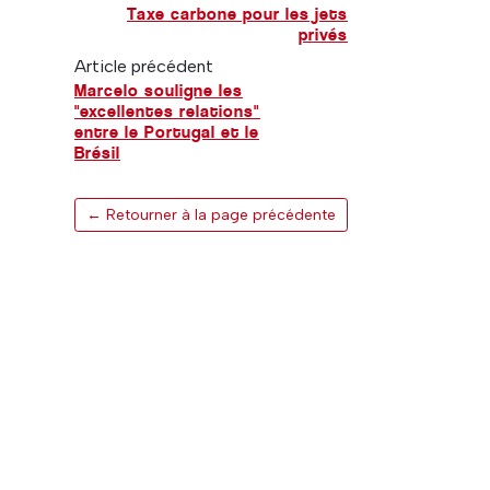
Taxe carbone pour les jets
privés
Article précédent
Marcelo souligne les
"excellentes relations"
entre le Portugal et le
Brésil
← Retourner à la page précédente