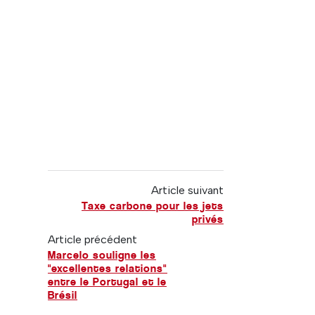
Article suivant
Taxe carbone pour les jets
privés
Article précédent
Marcelo souligne les
"excellentes relations"
entre le Portugal et le
Brésil