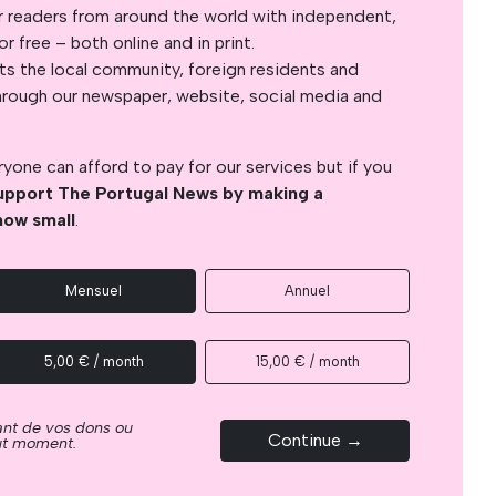
r readers from around the world with independent,
 free – both online and in print.
s the local community, foreign residents and
s through our newspaper, website, social media and
yone can afford to pay for our services but if you
upport The Portugal News by making a
how small
.
Mensuel
Annuel
5,00 € / month
15,00 € / month
ant de vos dons ou
Continue →
out moment.