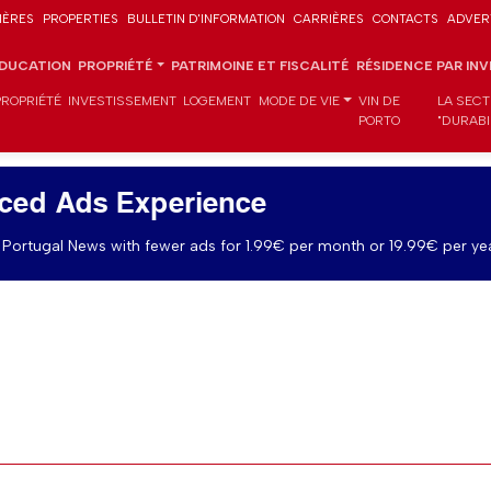
IÈRES
PROPERTIES
BULLETIN D'INFORMATION
CARRIÈRES
CONTACTS
ADVER
DUCATION
PROPRIÉTÉ
PATRIMOINE ET FISCALITÉ
RÉSIDENCE PAR IN
PROPRIÉTÉ
INVESTISSEMENT
LOGEMENT
MODE DE VIE
VIN DE
LA SECT
PORTO
"DURABI
ced Ads Experience
Portugal News with fewer ads for 1.99€ per month or 19.99€ per yea