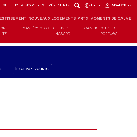
TISE
JEUX
RENCONTRES
EVÉNEMENTS
FR
AD-LITE
VESTISSEMENT
NOUVEAUX LOGEMENTS
ARTS
MOMENTS DE CALME
ION
SANTÉ
SPORTS
JEUX DE
IGAMING
GUIDE DU
LITÉ
HASARD
PORTUGAL
r.
Inscrivez-vous ici