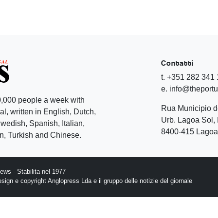
Contatti
t. +351 282 341
e. info@theport
,000 people a week with
Rua Municipio 
l, written in English, Dutch,
Urb. Lagoa Sol, 
edish, Spanish, Italian,
8400-415 Lagoa 
, Turkish and Chinese.
ws - Stabilita nel 1977
design e copyright Anglopress Lda e il gruppo delle notizie del giornale