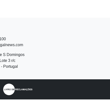
 100
ugalnews.com
de S Domingos
Lote 3 r/c
- Portugal