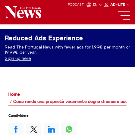
PODCAST
EN
AD-LITE
Reduced Ads Experience
Read The Portugal News with fewer ads for 1.99€ per month or
19.99€ per year.
Sign up here
Home
Cosa rende una proprietà veramente degna di essere acquist
Condividere: