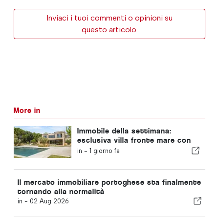
Inviaci i tuoi commenti o opinioni su
questo articolo.
More in
Immobile della settimana:
esclusiva villa fronte mare con
vista panoramica sul mare e
in -
1 giorno fa
sulle montagne dell’Arrábida
Il mercato immobiliare portoghese sta finalmente
tornando alla normalità
in -
02 Aug 2026