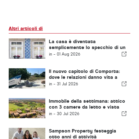
Altri articoli di
La casa è diventata
semplicemente lo specchio di un
problema più ampio in Portogallo
in -
01 Aug 2026
Il nuovo capitolo di Comporta:
dove le relazioni danno vita a
opportunità straordinarie
in -
31 Jul 2026
Immobile della settimana: attico
con 3 camere da letto e vista
sul campo da golf e sul mare a
in -
30 Jul 2026
Vilamoura
Sampson Property festeggia
otto anni di attività