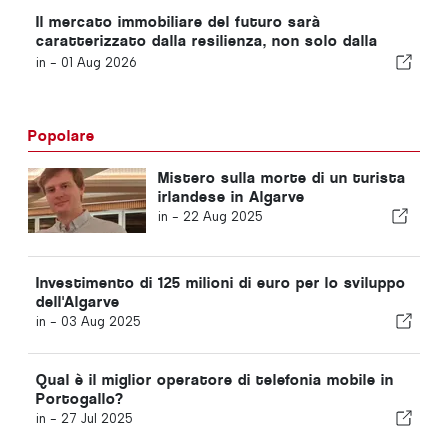
Il mercato immobiliare del futuro sarà
caratterizzato dalla resilienza, non solo dalla
posizione
in -
01 Aug 2026
Popolare
Mistero sulla morte di un turista
irlandese in Algarve
in -
22 Aug 2025
Investimento di 125 milioni di euro per lo sviluppo
dell'Algarve
in -
03 Aug 2025
Qual è il miglior operatore di telefonia mobile in
Portogallo?
in -
27 Jul 2025