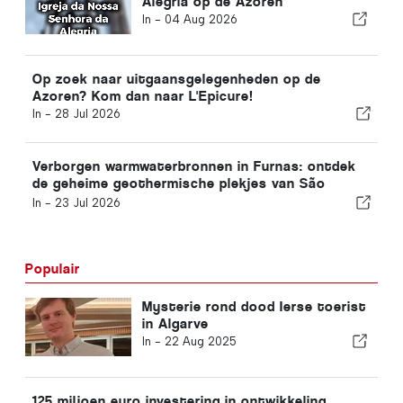
Alegria op de Azoren
In -
04 Aug 2026
Op zoek naar uitgaansgelegenheden op de
Azoren? Kom dan naar L'Epicure!
In -
28 Jul 2026
Verborgen warmwaterbronnen in Furnas: ontdek
de geheime geothermische plekjes van São
Miguel
In -
23 Jul 2026
Populair
Mysterie rond dood Ierse toerist
in Algarve
In -
22 Aug 2025
125 miljoen euro investering in ontwikkeling