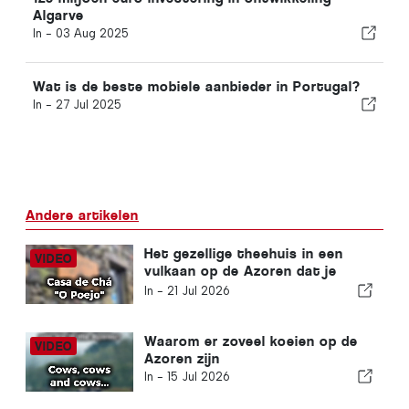
Algarve
In -
03 Aug 2025
Wat is de beste mobiele aanbieder in Portugal?
In -
27 Jul 2025
Andere artikelen
Het gezellige theehuis in een
vulkaan op de Azoren dat je
echt moet bezoeken
In -
21 Jul 2026
Waarom er zoveel koeien op de
Azoren zijn
In -
15 Jul 2026