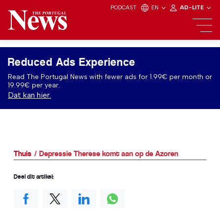
PODCAST
EN
AD-LITE
Reduced Ads Experience
Read The Portugal News with fewer ads for 1.99€ per month or
19.99€ per year.
Dat kan hier.
Thuis
Depressie Therese komt aan op de Azoren
Deel dit artikel: