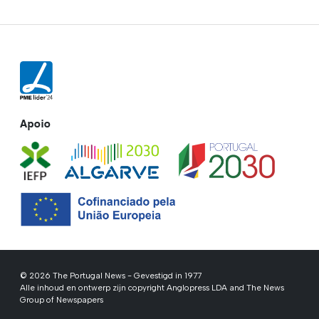
Apoio
© 2026 The Portugal News - Gevestigd in 1977
Alle inhoud en ontwerp zijn copyright Anglopress LDA and The News
Group of Newspapers