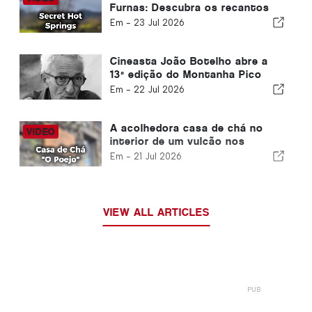
Furnas: Descubra os recantos
geotérmicos secretos de São
Em -
23 Jul 2026
Miguel
Cineasta João Botelho abre a
13ª edição do Montanha Pico
Festival
Em -
22 Jul 2026
A acolhedora casa de chá no
interior de um vulcão nos
Açores que não pode deixar de
Em -
21 Jul 2026
visitar
VIEW ALL ARTICLES