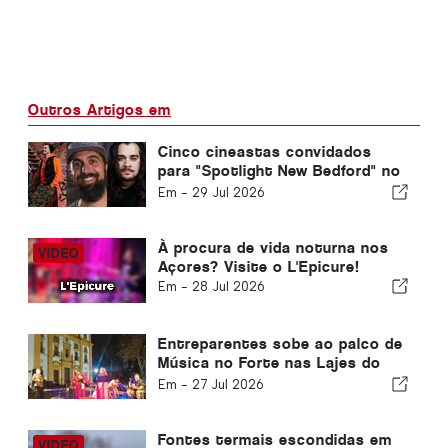
Outros Artigos em
Cinco cineastas convidados
para "Spotlight New Bedford" no
Montanha Pico Festival
Em -
29 Jul 2026
À procura de vida noturna nos
Açores? Visite o L'Epicure!
Em -
28 Jul 2026
Entreparentes sobe ao palco de
Música no Forte nas Lajes do
Pico
Em -
27 Jul 2026
Fontes termais escondidas em