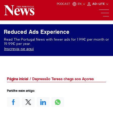
PODCAST
EN
AD-LITE
Reduced Ads Experience
Read The Portugal News with fewer ads for 1.99€ per month or
19.99€ per year.
Inscreva-se aqui
Página inicial
Depressão Teresa chega aos Açores
Partilhe este artigo: