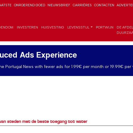
AATSTE
ONROEREND GOED
NIEUWSBRIEF
CARRIÈRES
CONTACTEN
ADVERTE
GENDOM
INVESTEREN
HUISVESTING
LEVENSSTIJL
PORTWIJN
DE AFDE
DUURZAA
uced Ads Experience
e Portugal News with fewer ads for 1.99€ per month or 19.99€ per 
 van steden met de beste toegang tot water