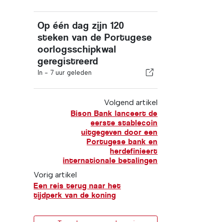
Op één dag zijn 120
steken van de Portugese
oorlogsschipkwal
geregistreerd
In -
7 uur geleden
Volgend artikel
Bison Bank lanceert de
eerste stablecoin
uitgegeven door een
Portugese bank en
herdefinieert
internationale betalingen
Vorig artikel
Een reis terug naar het
tijdperk van de koning