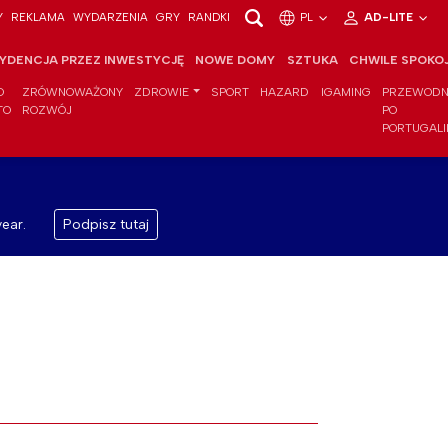
Y
REKLAMA
WYDARZENIA
GRY
RANDKI
PL
AD-LITE
YDENCJA PRZEZ INWESTYCJĘ
NOWE DOMY
SZTUKA
CHWILE SPOKO
O
ZRÓWNOWAŻONY
ZDROWIE
SPORT
HAZARD
IGAMING
PRZEWODN
TO
ROZWÓJ
PO
PORTUGALI
ear.
Podpisz tutaj