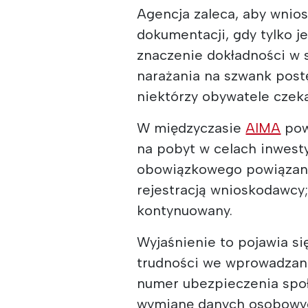
Agencja zaleca, aby wnio
dokumentacji, gdy tylko j
znaczenie dokładności w 
narażania na szwank post
niektórzy obywatele czeka
W międzyczasie
AIMA
pow
na pobyt w celach inwest
obowiązkowego powiązania
rejestracją wnioskodawcy
kontynuowany.
Wyjaśnienie to pojawia si
trudności we wprowadzaniu
numer ubezpieczenia społ
wymianę danych osobowy