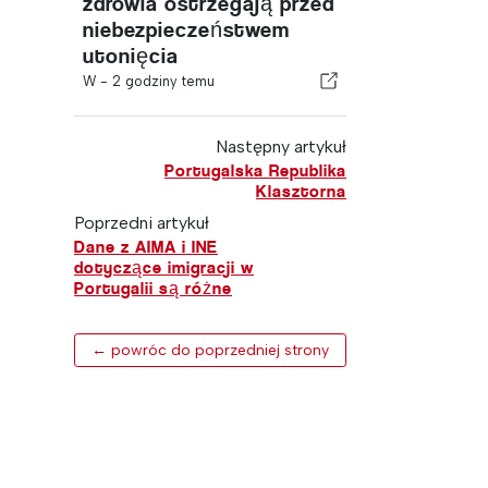
zdrowia ostrzegają przed
niebezpieczeństwem
utonięcia
W -
2 godziny temu
Następny artykuł
Portugalska Republika
Klasztorna
Poprzedni artykuł
Dane z AIMA i INE
dotyczące imigracji w
Portugalii są różne
← powróc do poprzedniej strony