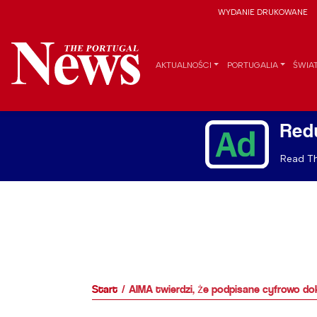
WYDANIE DRUKOWANE
AKTUALNOŚCI
PORTUGALIA
ŚWIA
Red
Read Th
Start
AIMA twierdzi, że podpisane cyfrowo d