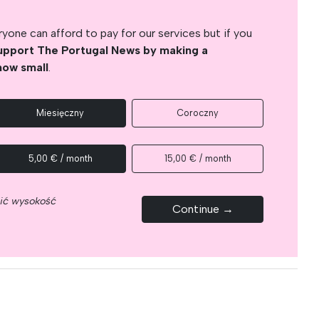
yone can afford to pay for our services but if you
upport The Portugal News by making a
how small
.
Miesięczny
Coroczny
5,00 € / month
15,00 € / month
nić wysokość
Continue →