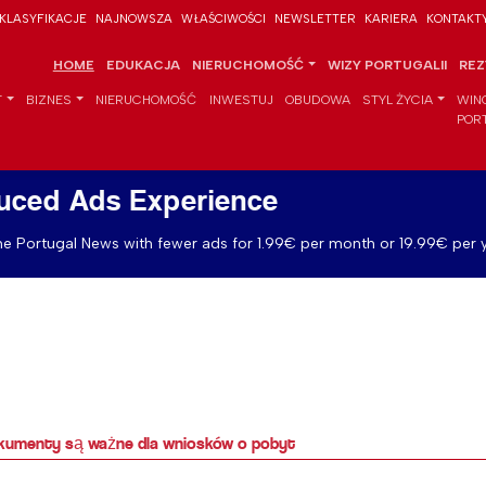
KLASYFIKACJE
NAJNOWSZA
WŁAŚCIWOŚCI
NEWSLETTER
KARIERA
KONTAKT
HOME
EDUKACJA
NIERUCHOMOŚĆ
WIZY PORTUGALII
REZ
T
BIZNES
NIERUCHOMOŚĆ
INWESTUJ
OBUDOWA
STYL ŻYCIA
WIN
POR
uced Ads Experience
e Portugal News with fewer ads for 1.99€ per month or 19.99€ per y
okumenty są ważne dla wniosków o pobyt