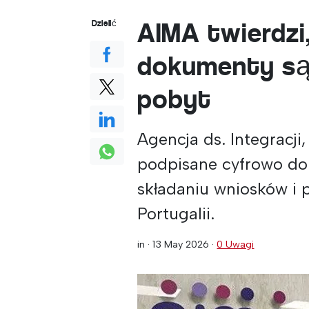
AIMA twierdzi
Dzielić
dokumenty są
pobyt
Agencja ds. Integracji,
podpisane cyfrowo do
składaniu wniosków i 
Portugalii.
in ·
13 May 2026
·
0 Uwagi