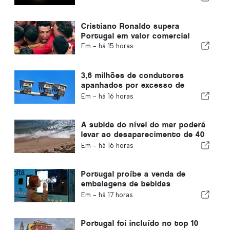
Cristiano Ronaldo supera
Portugal em valor comercial
Em -
há 15 horas
3,6 milhões de condutores
apanhados por excesso de
velocidade em Portugal nos
Em -
há 16 horas
últimos 10 anos
A subida do nível do mar poderá
levar ao desaparecimento de 40
por cento das praias de
Em -
há 16 horas
Portugal
Portugal proíbe a venda de
embalagens de bebidas
descartáveis sem o selo «Volta»
Em -
há 17 horas
Portugal foi incluído no top 10