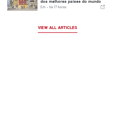
dos melhores países do mundo
para expatriados
Em -
há 17 horas
VIEW ALL ARTICLES