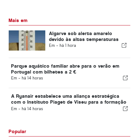
Mais em
Algarve sob alerta amarelo
devido às altas temperaturas
Em -
há 1 hora
Parque aquático familiar abre para o verão em
Portugal com bilhetes a 2 €
Em -
há 14 horas
A Ryanair estabelece uma aliança estratégica
com o Instituto Piaget de Viseu para a formação
no setor da aviação em Portugal
Em -
há 14 horas
Popular