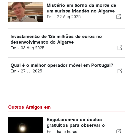
Mistério em torno da morte de
um turista irlandês no Algarve
Em -
22 Aug 2025
Investimento de 125 milhões de euros no
desenvolvimento do Algarve
Em -
03 Aug 2025
Qual é o melhor operador móvel em Portugal?
Em -
27 Jul 2025
Outros Artigos em
Esgotaram-se os óculos
gratuitos para observar o
eclipse solar total em Portugal
Em -
há 15 horas