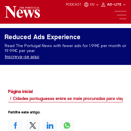
PODCAST
EN
AD-LITE
Reduced Ads Experience
Read The Portugal News with fewer ads for 1.99€ per month or
19.99€ per year.
Inscreva-se aqui
Página inicial
Cidades portuguesas entre as mais procuradas para viagens
Partilhe este artigo: