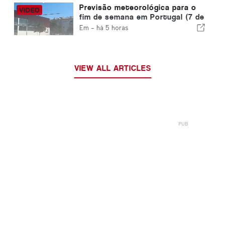
Previsão meteorológica para o
fim de semana em Portugal (7 de
agosto): O que esperar em todo
Em -
há 5 horas
o país este fim de semana
VIEW ALL ARTICLES