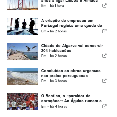
anos a ligar Lisboa e Almada
Em -
há 1 hora
A criação de empresas em
Portugal regista uma queda de
4,2%
Em -
há 2 horas
Cidade do Algarve vai construir
204 habitações
Em -
há 2 horas
Concluídas as obras urgentes
nas praias portuguesas
Em -
há 3 horas
O Benfica, o «partidor de
corações»: As Águias rumam a
Edimburgo com um pé já na fase
Em -
há 4 horas
seguinte