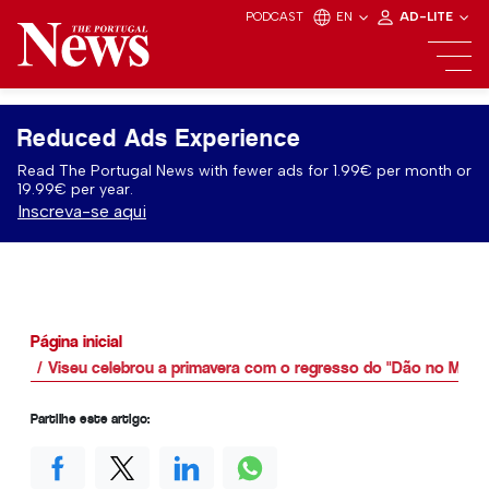
PODCAST
EN
AD-LITE
Reduced Ads Experience
Read The Portugal News with fewer ads for 1.99€ per month or
19.99€ per year.
Inscreva-se aqui
Página inicial
Viseu celebrou a primavera com o regresso do "Dão no Merca
Partilhe este artigo: