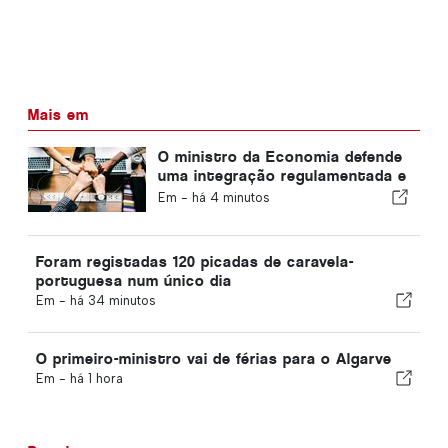
Mais em
O ministro da Economia defende
uma integração regulamentada e
garante um canal acelerado para
Em -
há 4 minutos
os imigrantes
Foram registadas 120 picadas de caravela-
portuguesa num único dia
Em -
há 34 minutos
O primeiro-ministro vai de férias para o Algarve
Em -
há 1 hora