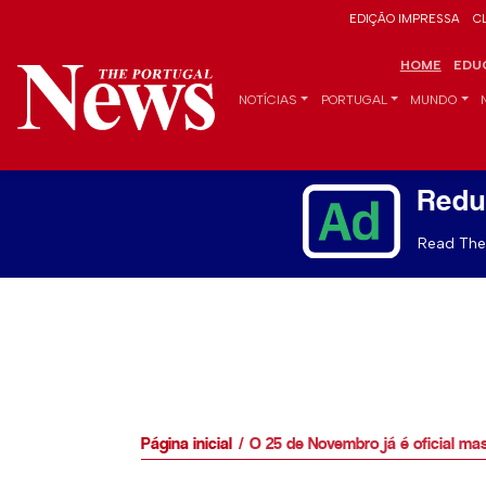
EDIÇÃO IMPRESSA
C
HOME
EDU
NOTÍCIAS
PORTUGAL
MUNDO
Redu
Read The 
Página inicial
O 25 de Novembro já é oficial mas