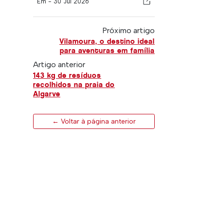
Em -
30 Jul 2026
Próximo artigo
Vilamoura, o destino ideal
para aventuras em família
Artigo anterior
143 kg de resíduos
recolhidos na praia do
Algarve
← Voltar à página anterior