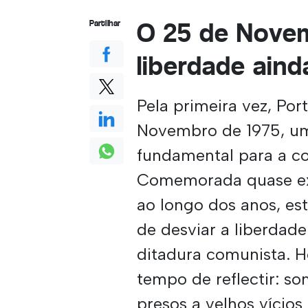
O 25 de Novemb
Partilhar
liberdade aind
Pela primeira vez, Por
Novembro de 1975, um
fundamental para a co
Comemorada quase exc
ao longo dos anos, es
de desviar a liberda
ditadura comunista. H
tempo de reflectir: s
presos a velhos vício