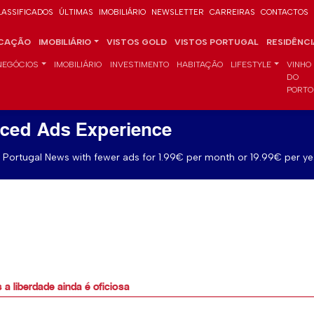
LASSIFICADOS
ÚLTIMAS
IMOBILIÁRIO
NEWSLETTER
CARREIRAS
CONTACTOS
CAÇÃO
IMOBILIÁRIO
VISTOS GOLD
VISTOS PORTUGAL
RESIDÊNC
NEGÓCIOS
IMOBILIÁRIO
INVESTIMENTO
HABITAÇÃO
LIFESTYLE
VINHO
DO
PORTO
ced Ads Experience
Portugal News with fewer ads for 1.99€ per month or 19.99€ per ye
 a liberdade ainda é oficiosa