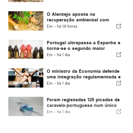
O Alentejo aposta na
recuperação ambiental com
fundos europeus
Em -
há 14 horas
Portugal ultrapassa a Espanha e
torna-se o segundo maior
produtor de calçado da Europa
Em -
há 1 dia
O ministro da Economia defende
uma integração regulamentada e
garante um canal acelerado para
Em -
há 1 dia
os imigrantes
Foram registadas 120 picadas de
caravela-portuguesa num único
dia
Em -
há 1 dia