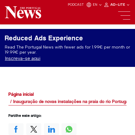
PODCAST
EN
AD-LITE
Reduced Ads Experience
Read The Portugal News with fewer ads for 1.99€ per month or
19.99€ per year.
Inscreva-se aqui
Página inicial
Inauguração de novas instalações na praia do rio Portugal
Partilhe este artigo: