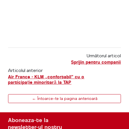
Următorul articol
Sprijin pentru companii
Articolul anterior
Air France - KLM „confortabil” cu o
participație minoritară la TAP
← Întoarce-te la pagina anterioară
Aboneaza-te la
newsletter-ul nostru