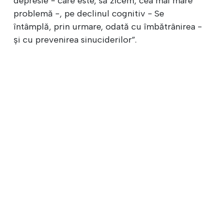
depresie - care este, să zicem, cea mai mare
problemă -, pe declinul cognitiv - Se
întâmplă, prin urmare, odată cu îmbătrânirea -
și cu prevenirea sinuciderilor”.