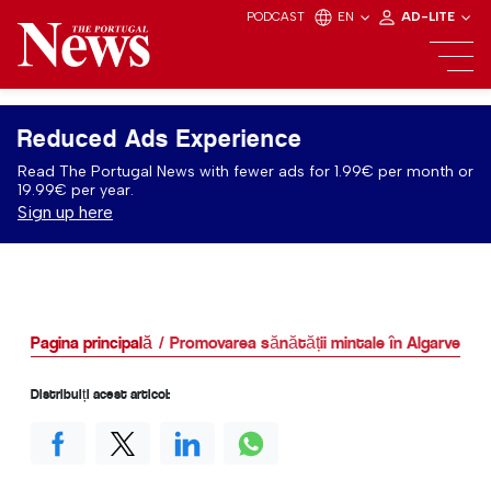
PODCAST
EN
AD-LITE
Reduced Ads Experience
Read The Portugal News with fewer ads for 1.99€ per month or
19.99€ per year.
Sign up here
Pagina principală
Promovarea sănătății mintale în Algarve
Distribuiți acest articol: