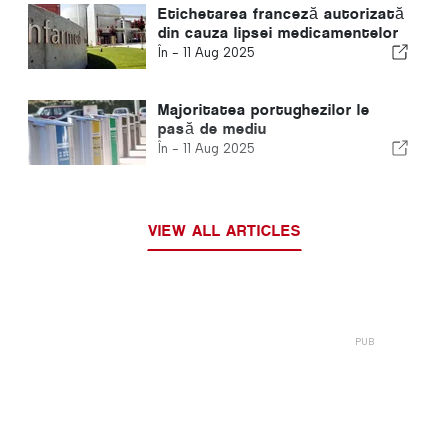
Etichetarea franceză autorizată
din cauza lipsei medicamentelor
În -
11 Aug 2025
Majoritatea portughezilor le
pasă de mediu
În -
11 Aug 2025
VIEW ALL ARTICLES