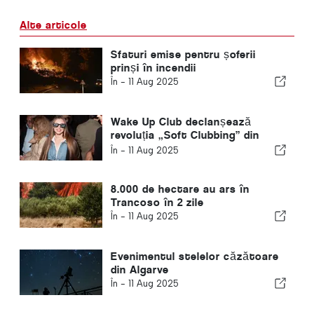
Alte articole
Sfaturi emise pentru șoferii
prinși în incendii
În -
11 Aug 2025
Wake Up Club declanșează
revoluția „Soft Clubbing” din
Lisabona
În -
11 Aug 2025
8.000 de hectare au ars în
Trancoso în 2 zile
În -
11 Aug 2025
Evenimentul stelelor căzătoare
din Algarve
În -
11 Aug 2025