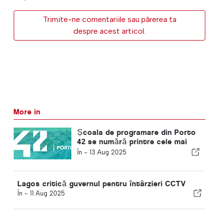
Trimite-ne comentariile sau părerea ta
despre acest articol.
More in
Școala de programare din Porto
42 se numără printre cele mai
inovatoare universități din lume
În -
13 Aug 2025
Lagos critică guvernul pentru întârzieri CCTV
În -
11 Aug 2025