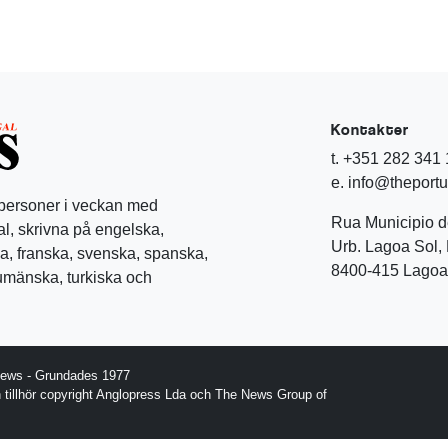
Kontakter
t. +351 282 341
e. info@theport
 personer i veckan med
Rua Municipio 
l, skrivna på engelska,
Urb. Lagoa Sol, 
a, franska, svenska, spanska,
8400-415 Lagoa 
rumänska, turkiska och
News - Grundades 1977
gn tillhör copyright Anglopress Lda och The News Group of