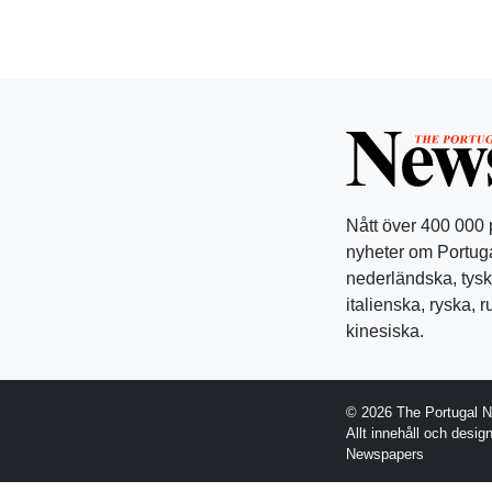
Nått över 400 000
nyheter om Portuga
nederländska, tysk
italienska, ryska, 
kinesiska.
© 2026 The Portugal 
Allt innehåll och desi
Newspapers