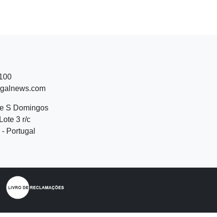
 100
ugalnews.com
de S Domingos
Lote 3 r/c
- Portugal