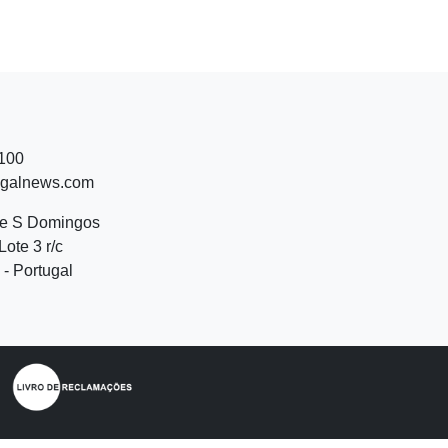
 100
ugalnews.com
de S Domingos
Lote 3 r/c
- Portugal