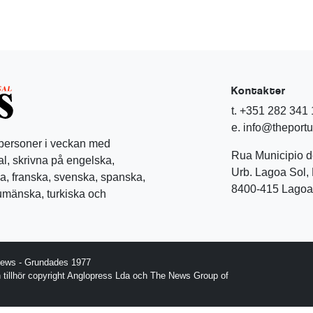
Kontakter
t. +351 282 341
e. info@theport
 personer i veckan med
Rua Municipio 
l, skrivna på engelska,
Urb. Lagoa Sol, 
a, franska, svenska, spanska,
8400-415 Lagoa 
rumänska, turkiska och
News - Grundades 1977
gn tillhör copyright Anglopress Lda och The News Group of