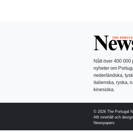
Nått över 400 000
nyheter om Portuga
nederländska, tysk
italienska, ryska, 
kinesiska.
© 2026 The Portugal 
Allt innehåll och desi
Newspapers