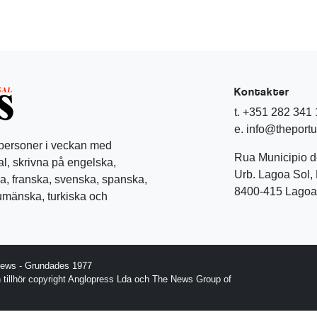
Kontakter
t. +351 282 341
e. info@theport
 personer i veckan med
Rua Municipio 
l, skrivna på engelska,
Urb. Lagoa Sol, 
a, franska, svenska, spanska,
8400-415 Lagoa 
rumänska, turkiska och
News - Grundades 1977
gn tillhör copyright Anglopress Lda och The News Group of