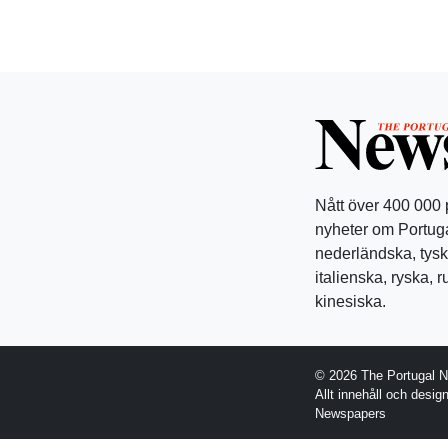
Nått över 400 000
nyheter om Portuga
nederländska, tysk
italienska, ryska, 
kinesiska.
© 2026 The Portugal 
Allt innehåll och desi
Newspapers