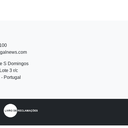
 100
ugalnews.com
de S Domingos
Lote 3 r/c
- Portugal