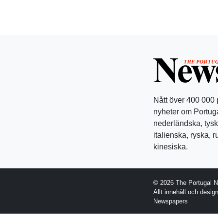
Nått över 400 000
nyheter om Portuga
nederländska, tysk
italienska, ryska, 
kinesiska.
© 2026 The Portugal 
Allt innehåll och desi
Newspapers