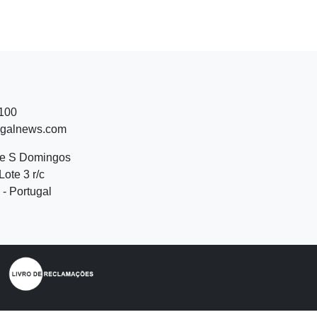
 100
ugalnews.com
de S Domingos
Lote 3 r/c
- Portugal