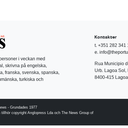
Kontakter
t. +351 282 341
e. info@theport
 personer i veckan med
Rua Municipio 
l, skrivna på engelska,
Urb. Lagoa Sol, 
a, franska, svenska, spanska,
8400-415 Lagoa 
rumänska, turkiska och
News - Grundades 1977
gn tillhör copyright Anglopress Lda och The News Group of