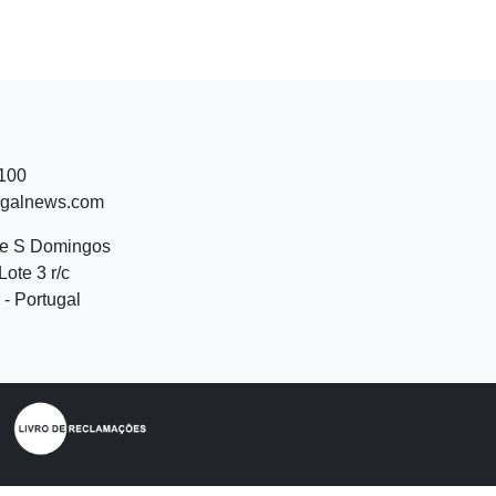
 100
ugalnews.com
de S Domingos
Lote 3 r/c
- Portugal