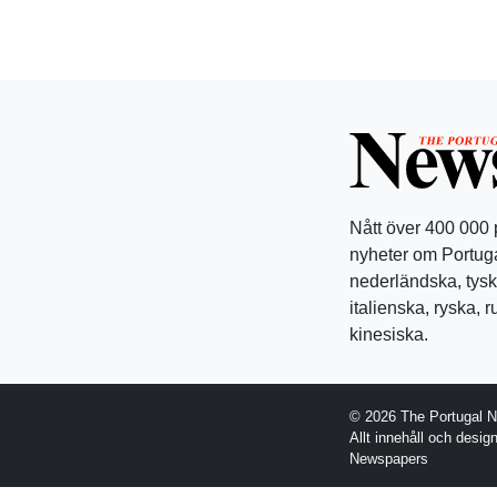
Nått över 400 000
nyheter om Portuga
nederländska, tysk
italienska, ryska, 
kinesiska.
© 2026 The Portugal 
Allt innehåll och desi
Newspapers