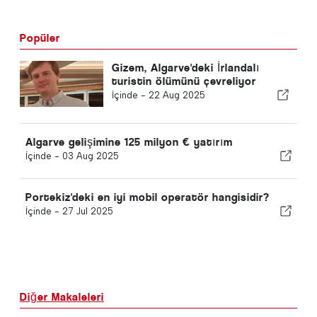
Popüler
Gizem, Algarve'deki İrlandalı
turistin ölümünü çevreliyor
İçinde -
22 Aug 2025
Algarve gelişimine 125 milyon € yatırım
İçinde -
03 Aug 2025
Portekiz'deki en iyi mobil operatör hangisidir?
İçinde -
27 Jul 2025
Diğer Makaleleri