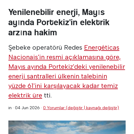
Yenilenebilir enerji, Mayıs
ayında Portekiz'in elektrik
arzına hakim
Şebeke operatörü Redes
Energéticas
Nacionais'in resmi açıklamasına göre,
Mayıs ayında Portekiz'deki yenilenebilir
enerji santralleri ülkenin talebinin
yüzde 61'ini karşılayacak kadar temiz
elektrik üre
tti.
in ·
04 Jun 2026
·
0 Yorumlar (değiştir | kaynağı değiştir)