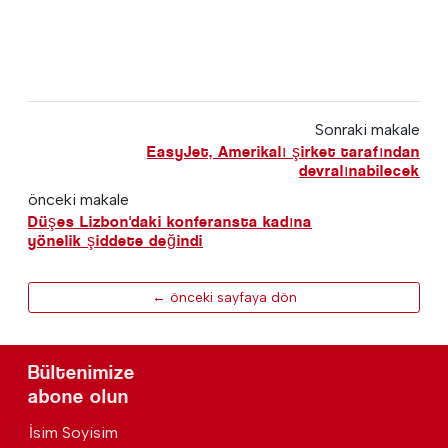
Sonraki makale
EasyJet, Amerikalı şirket tarafından
devralınabilecek
önceki makale
Düşes Lizbon'daki konferansta kadına
yönelik şiddete değindi
← önceki sayfaya dön
Bültenimize
abone olun
İsim Soyisim