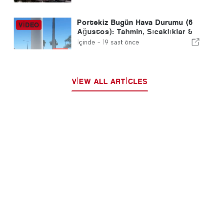
Portekiz Bugün Hava Durumu (6
Ağustos): Tahmin, Sıcaklıklar &
Ne Beklenmeli
İçinde -
19 saat önce
VIEW ALL ARTICLES