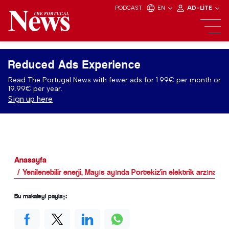
PODCAST
EN
AD-LITE
Reduced Ads Experience
Read The Portugal News with fewer ads for 1.99€ per month or
19.99€ per year.
Sign up here
Anasayfa
Yenilenebilir enerji, Mayıs ayında Portekiz'in elektrik arzına h
Bu makaleyi paylaş: