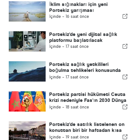
İklim sığınakları için yeni
Portekiz yarışması
İçinde -
16 saat önce
Portekiz'de yeni dijital sağlık
platformu başlatılacak
İçinde -
17 saat önce
Portekiz sağlık yetkilileri
boğulma tehlikeleri konusunda
uyardı
İçinde -
17 saat önce
Portekiz partisi hükümeti Ceuta
krizi nedeniyle Fas'ın 2030 Dünya
Kupası ev sahipliğini yeniden
İçinde -
18 saat önce
gözden geçirmeye çağırdı
Portekiz'de satılık listelenen on
konuttan biri bir haftadan kısa
bir sürede satılıyor
İçinde -
19 saat önce