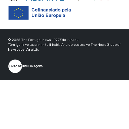
© 2026 The Portugal News - 1977'de kuruldu
Tüm içerik ve tasarımın telif hakkı Anglopress Lda ve The News Group of
Newspapers'a aittir.