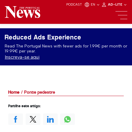
PODCAST
EN
AD-LITE
Reduced Ads Experience
Read The Portugal News with fewer ads for 1.99€ per month or
19.99€ per year.
Inscreva-se aqui
Home
Ponte pedestre
Partilhe este artigo: