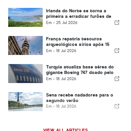
Irlanda do Norte se torna a
primeira a erradicar furões de
uma ilha habitada
Em -
25 Jul 2026
França repatria tesouros
arqueológicos sírios após 15
anos
Em -
18 Jul 2026
Turquia atualiza base aérea do
gigante Boeing 747 doado pelo
Catar aos EUA
Em -
18 Jul 2026
Sena recebe nadadores para o
segundo verão
Em -
18 Jul 2026
VIEW ALL ARTICLES