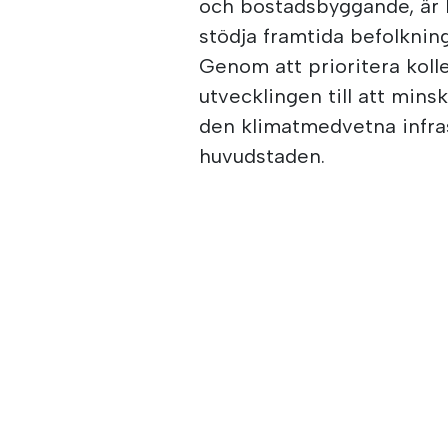
och bostadsbyggande, är ko
stödja framtida befolknin
Genom att prioritera kolle
utvecklingen till att mins
den klimatmedvetna infras
huvudstaden.