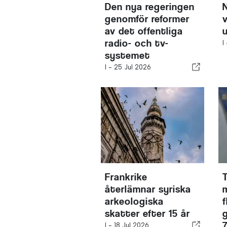
Den nya regeringen
genomför reformer
av det offentliga
radio- och tv-
I
systemet
I -
25 Jul 2026
Frankrike
återlämnar syriska
arkeologiska
skatter efter 15 år
I -
18 Jul 2026