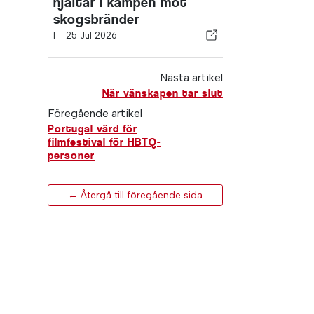
hjältar i kampen mot
skogsbränder
I -
25 Jul 2026
Nästa artikel
När vänskapen tar slut
Föregående artikel
Portugal värd för
filmfestival för HBTQ-
personer
← Återgå till föregående sida