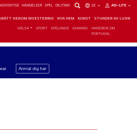
ADVERTISE
HÄNDELSER
SPEL
DEJTING
SE
AD-LITE
RÄTT GENOM INVESTERING
NYA HEM
KONST
STUNDER AV LUGN
HÄLSA
SPORT
SPELANDE
IGAMING
HANDBOK OM
PORTUGAL
ear.
Anmäl dig här