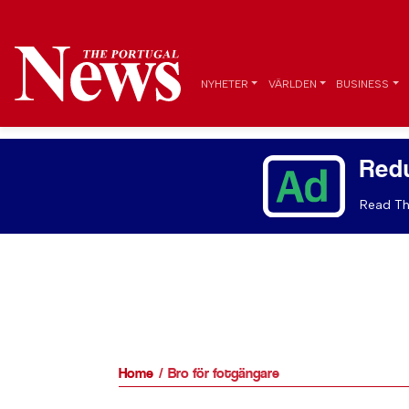
NYHETER
VÄRLDEN
BUSINESS
Red
Read Th
Home
Bro för fotgängare