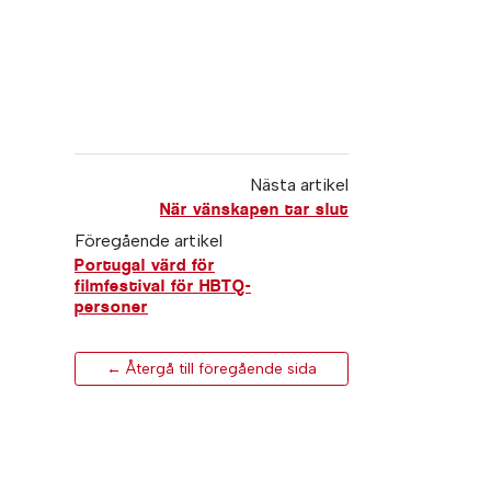
Nästa artikel
När vänskapen tar slut
Föregående artikel
Portugal värd för
filmfestival för HBTQ-
personer
← Återgå till föregående sida