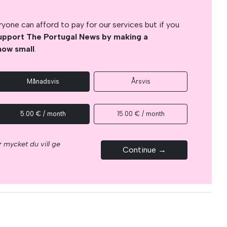
yone can afford to pay for our services but if you
upport The Portugal News by making a
how small
.
Månadsvis
Årsvis
5.00 € / month
15.00 € / month
 mycket du vill ge
Continue →