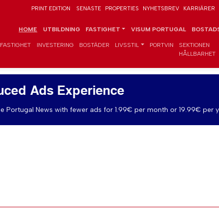
PRINT EDITION
SENASTE
PROPERTIES
NYHETSBREV
KARRIÄRER
HOME
UTBILDNING
FASTIGHET
VISUM PORTUGAL
BOSTADS
FASTIGHET
INVESTERING
BOSTÄDER
LIVSSTIL
PORTVIN
SEKTIONEN
HÅLLBARHET
uced Ads Experience
e Portugal News with fewer ads for 1.99€ per month or 19.99€ per y