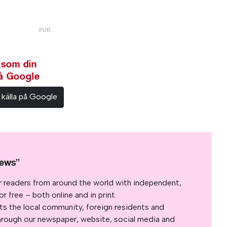
 som din
på Google
 källa på Google
News”
r readers from around the world with independent,
 free – both online and in print.
s the local community, foreign residents and
s through our newspaper, website, social media and