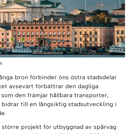
a;
långa bron förbinder öns östra stadsdelar
et avsevärt förbättrar den dagliga
t som den främjar hållbara transporter,
idrar till en långsiktig stadsutveckling i
e.
t större projekt för utbyggnad av spårväg