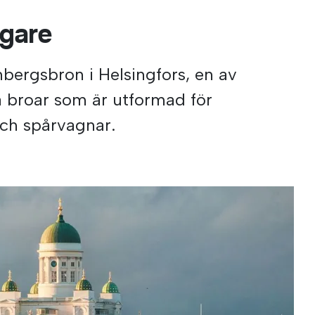
ngare
nbergsbron i Helsingfors, en av
ia broar som är utformad för
och spårvagnar.