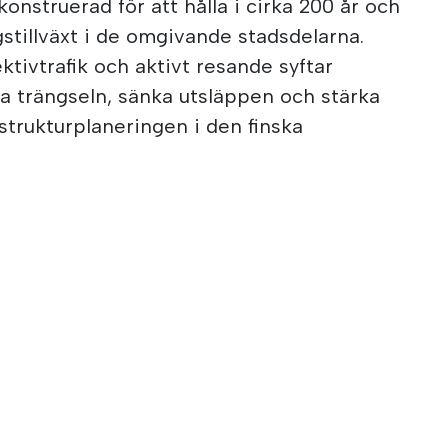
nstruerad för att hålla i cirka 200 år och
gstillväxt i de omgivande stadsdelarna.
ktivtrafik och aktivt resande syftar
ka trängseln, sänka utsläppen och stärka
trukturplaneringen i den finska