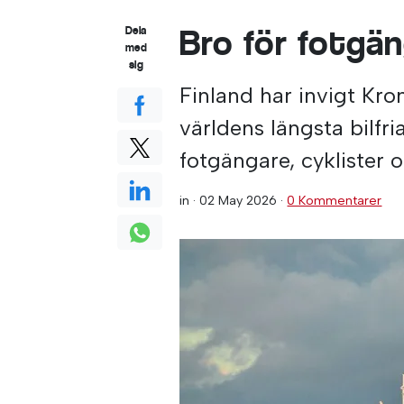
Bro för fotgä
Dela
med
sig
Finland har invigt Kro
världens längsta bilfr
fotgängare, cyklister 
in ·
02 May 2026
·
0 Kommentarer