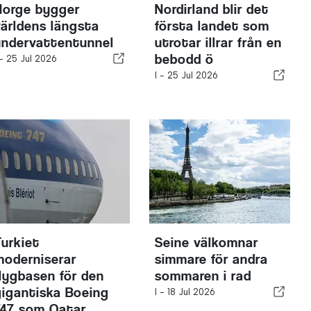
Norge bygger
Nordirland blir det
världens längsta
första landet som
undervattentunnel
utrotar illrar från en
bebodd ö
 -
25 Jul 2026
I -
25 Jul 2026
Turkiet
Seine välkomnar
moderniserar
simmare för andra
flygbasen för den
sommaren i rad
gigantiska Boeing
I -
18 Jul 2026
747 som Qatar