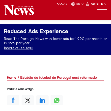
PODCAST
EN
AD-LITE
Reduced Ads Experience
Read The Portugal News with fewer ads for 1.99€ per month or
19.99€ per year.
Inscreva-se aqui
Home
Estádio de futebol de Portugal será reformado
Partilhe este artigo: