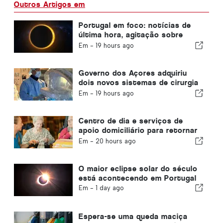
Outros Artigos em
Portugal em foco: notícias de
última hora, agitação sobre
viagens e as principais notícias
Em -
19 hours ago
que estão nas manchetes
Governo dos Açores adquiriu
dois novos sistemas de cirurgia
robótica
Em -
19 hours ago
Centro de dia e serviços de
apoio domiciliário para retornar
ao município de Portugal
Em -
20 hours ago
O maior eclipse solar do século
está acontecendo em Portugal
Em -
1 day ago
Espera-se uma queda maciça