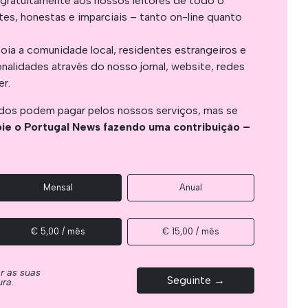
gratuitamente aos nossos leitores de todo o
es, honestas e imparciais – tanto on-line quanto
oia a comunidade local, residentes estrangeiros e
onalidades através do nosso jornal, website, redes
er.
os podem pagar pelos nossos serviços, mas se
ie o Portugal News fazendo uma contribuição –
Mensal
Anual
€ 5,00 / mês
€ 15,00 / mês
ar as suas
Seguinte →
ura.