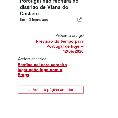
Portugal não fechará no
distrito de Viana do
Castelo
Em -
3 hours ago
Próximo artigo
Previsão do tempo para
Portugal de hoje —
12/05/2026
Artigo anterior
Benfica cai para terceiro
lugar após jogo com o
Braga
← Voltar à página anterior