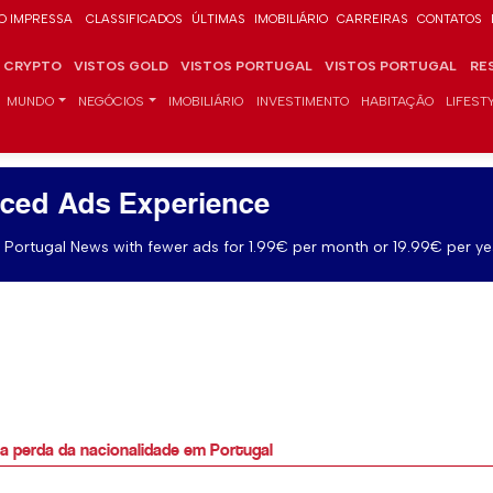
O IMPRESSA
CLASSIFICADOS
ÚLTIMAS
IMOBILIÁRIO
CARREIRAS
CONTATOS
CRYPTO
VISTOS GOLD
VISTOS PORTUGAL
VISTOS PORTUGAL
RE
MUNDO
NEGÓCIOS
IMOBILIÁRIO
INVESTIMENTO
HABITAÇÃO
LIFEST
ced Ads Experience
Portugal News with fewer ads for 1.99€ per month or 19.99€ per ye
a perda da nacionalidade em Portugal