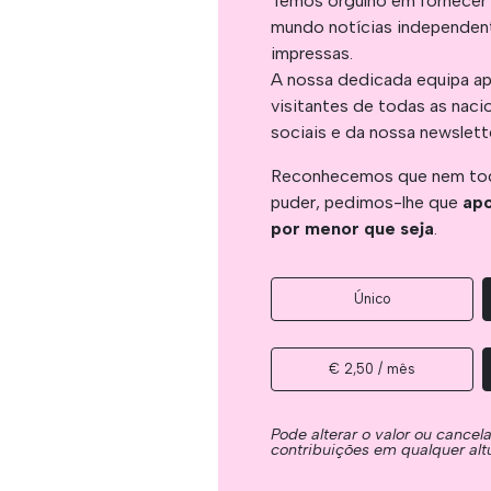
Temos orgulho em fornecer 
mundo notícias independent
impressas.
A nossa dedicada equipa ap
visitantes de todas as naci
sociais e da nossa newslett
Reconhecemos que nem tod
puder, pedimos-lhe que
apo
por menor que seja
.
Único
€ 2,50 / mês
Pode alterar o valor ou cancel
contribuições em qualquer alt