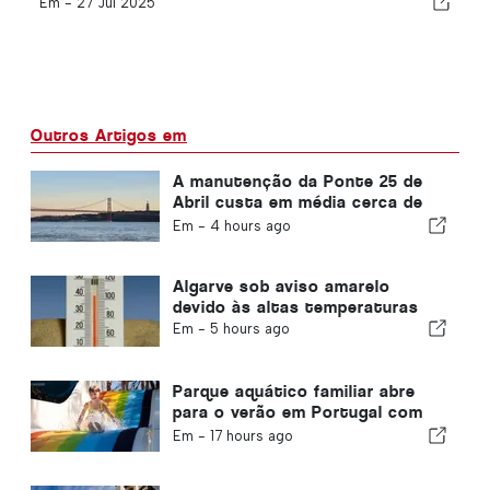
Em -
27 Jul 2025
Outros Artigos em
A manutenção da Ponte 25 de
Abril custa em média cerca de
1,6 milhões de euros por ano
Em -
4 hours ago
Algarve sob aviso amarelo
devido às altas temperaturas
Em -
5 hours ago
Parque aquático familiar abre
para o verão em Portugal com
ingressos de €2
Em -
17 hours ago