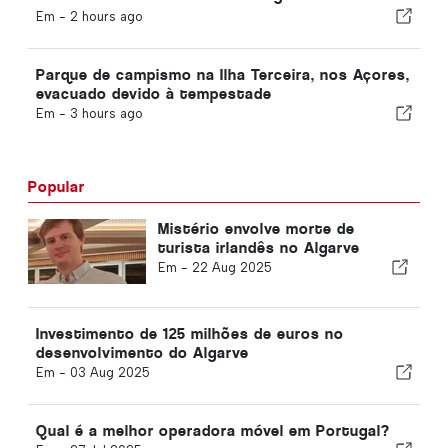
grandes terremotos
Em -
2 hours ago
Parque de campismo na Ilha Terceira, nos Açores,
evacuado devido à tempestade
Em -
3 hours ago
Popular
Mistério envolve morte de
turista irlandês no Algarve
Em -
22 Aug 2025
Investimento de 125 milhões de euros no
desenvolvimento do Algarve
Em -
03 Aug 2025
Qual é a melhor operadora móvel em Portugal?