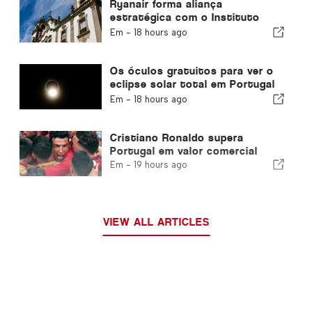
Ryanair forma aliança
estratégica com o Instituto
Piaget de Viseu para a Formação
Em -
18 hours ago
no Setor da Aviação em
Portugal
Os óculos gratuitos para ver o
eclipse solar total em Portugal
acabaram
Em -
18 hours ago
Cristiano Ronaldo supera
Portugal em valor comercial
Em -
19 hours ago
VIEW ALL ARTICLES