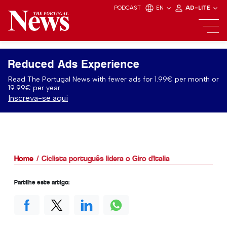
PODCAST
EN
AD-LITE
Reduced Ads Experience
Read The Portugal News with fewer ads for 1.99€ per month or
19.99€ per year.
Inscreva-se aqui
Home
Ciclista português lidera o Giro d'Italia
Partilhe este artigo: