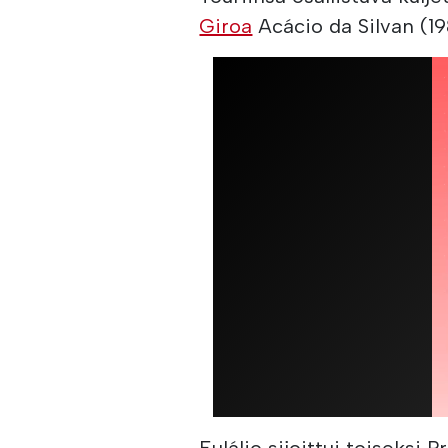
Giroa
Acácio da Silvan (19
Eulálio sijoittui toiseksi 