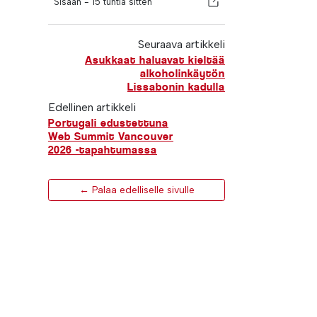
Sisään -
15 tuntia sitten
Seuraava artikkeli
Asukkaat haluavat kieltää
alkoholinkäytön
Lissabonin kadulla
Edellinen artikkeli
Portugali edustettuna
Web Summit Vancouver
2026 -tapahtumassa
← Palaa edelliselle sivulle