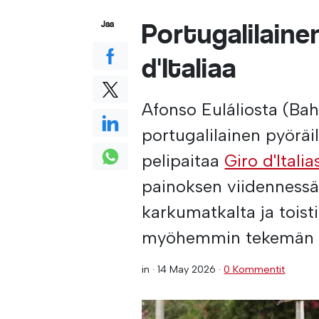
Portugalilainen
Jaa
d'Italiaa
Afonso Euláliosta (Bah
portugalilainen pyöräi
pelipaitaa
Giro d'Italia
painoksen viidennessä 
karkumatkalta ja toist
myöhemmin tekemän 
in ·
14 May 2026
·
0 Kommentit