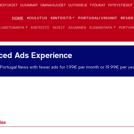
MOITUKSET
UUSIMMAT
OMINAISUUDET
UUTISKIRJE
TYÖURAT
YHTEYSTIEDOT
HOME
KOULUTUS
KIINTEISTÖ
PORTUGALI VIISUMIT
RESID
LIIKETOIMINTA
KIINTEISTÖ
INVEST
ASUMINEN
ELÄMÄNTAPA
PORTVIIN
ced Ads Experience
Portugal News with fewer ads for 1.99€ per month or 19.99€ per yea
liaa