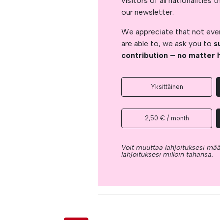
visitors of all nationalitie
our newsletter.
We appreciate that not ever
are able to, we ask you to
s
contribution – no matter 
Yksittäinen
2,50 € / month
Voit muuttaa lahjoituksesi mää
lahjoituksesi milloin tahansa.