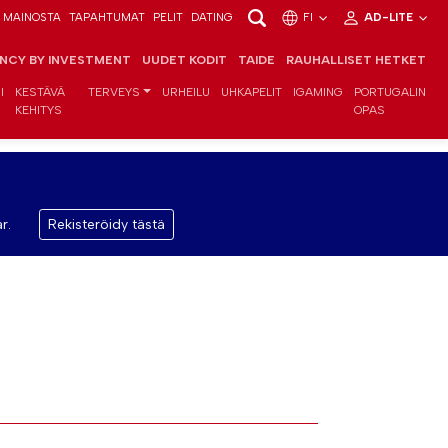
MAINOSTA
TAPAHTUMAT
PELIT
DATING
FI
AD-LITE
ENCY BY INVESTMENT
UUDET KODIT
TAIDE
RAUHALLISET HETKET
I
KESTÄVÄ
TERVEYS
URHEILU
UHKAPELIT
IGAMING
PORTUGALIN
KEHITYS
OPAS
r.
Rekisteröidy tästä