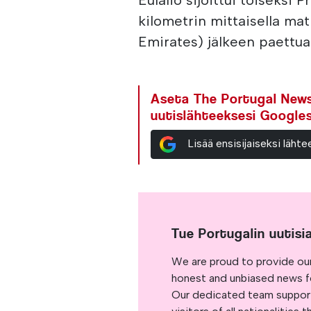
kilometrin mittaisella mat
Emirates) jälkeen paettuaa
Aseta The Portugal News 
uutislähteeksesi Google
Lisää ensisijaiseksi läh
Tue Portugalin uutisi
We are proud to provide ou
honest and unbiased news for
Our dedicated team support