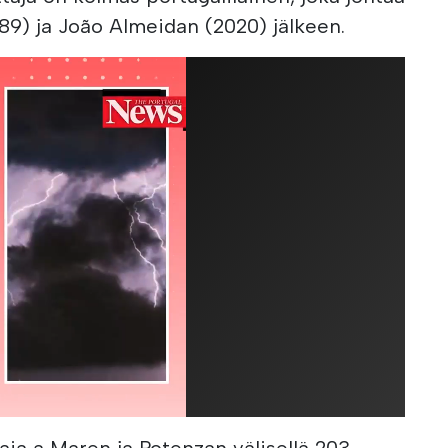
89) ja João Almeidan (2020) jälkeen.
Praia a Maren ja Potenzan välisellä 203