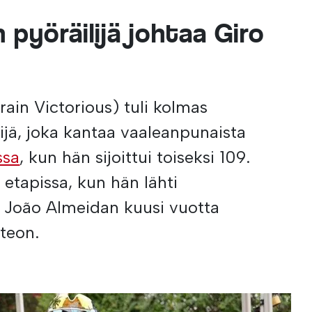
 pyöräilijä johtaa Giro
rain Victorious) tuli kolmas
lijä, joka kantaa vaaleanpunaista
ssa
, kun hän sijoittui toiseksi 109.
etapissa, kun hän lähti
i João Almeidan kuusi vuotta
teon.