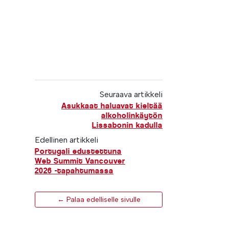
Seuraava artikkeli
Asukkaat haluavat kieltää
alkoholinkäytön
Lissabonin kadulla
Edellinen artikkeli
Portugali edustettuna
Web Summit Vancouver
2026 -tapahtumassa
← Palaa edelliselle sivulle