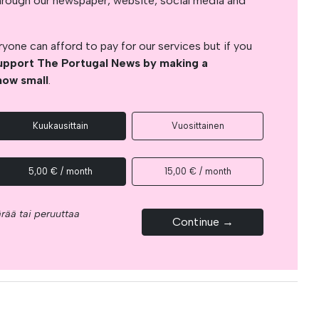
s through our newspaper, website, social media and
yone can afford to pay for our services but if you
upport The Portugal News by making a
how small
.
Kuukausittain
Vuosittainen
5,00 € / month
15,00 € / month
rää tai peruuttaa
Continue →