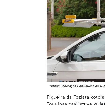
Author: Federação Portuguesa de Cic
Figueira da Fozista kotoi
Touriinsa osallistuva kulj