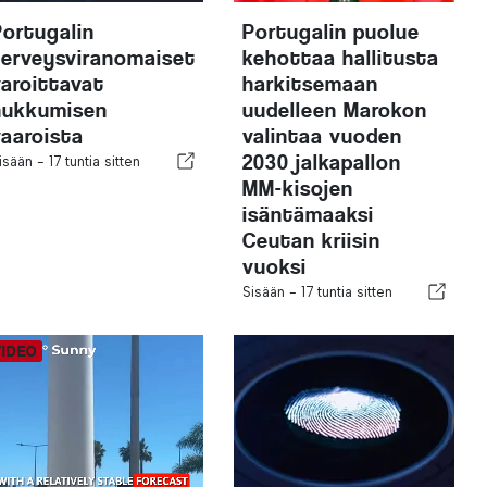
Portugalin
Portugalin puolue
terveysviranomaiset
kehottaa hallitusta
varoittavat
harkitsemaan
hukkumisen
uudelleen Marokon
vaaroista
valintaa vuoden
2030 jalkapallon
isään -
17 tuntia sitten
MM-kisojen
isäntämaaksi
Ceutan kriisin
vuoksi
Sisään -
17 tuntia sitten