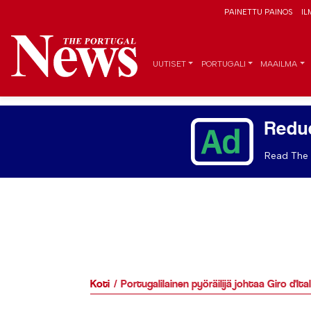
PAINETTU PAINOS
IL
UUTISET
PORTUGALI
MAAILMA
Redu
Read The 
Koti
Portugalilainen pyöräilijä johtaa Giro d'Ita