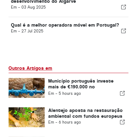
desenvolvimento do Algarve
Em -
03 Aug 2025
Qual é a melhor operadora móvel em Portugal?
Em -
27 Jul 2025
Outros Artigos em
Município português investe
mais de €190.000 no
abastecimento de água
Em -
5 hours ago
Alentejo aposta na restauração
ambiental com fundos europeus
Em -
6 hours ago