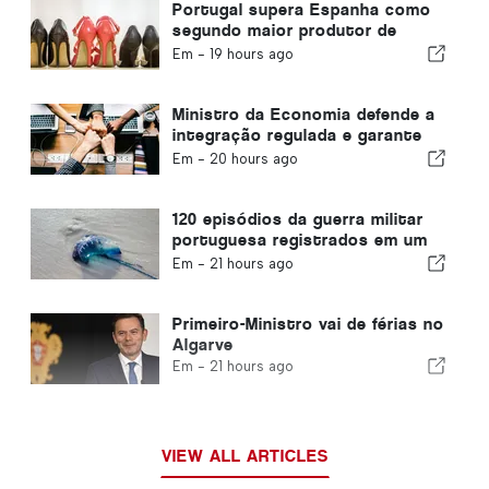
Portugal supera Espanha como
segundo maior produtor de
calçado da Europa
Em -
19 hours ago
Ministro da Economia defende a
integração regulada e garante
um canal acelerado para
Em -
20 hours ago
imigrantes
120 episódios da guerra militar
portuguesa registrados em um
único dia
Em -
21 hours ago
Primeiro-Ministro vai de férias no
Algarve
Em -
21 hours ago
VIEW ALL ARTICLES