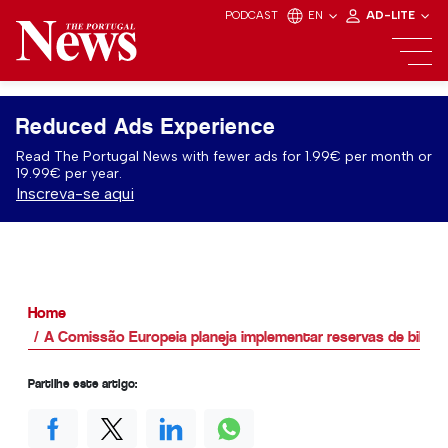
PODCAST
EN
AD-LITE
Reduced Ads Experience
Read The Portugal News with fewer ads for 1.99€ per month or
19.99€ per year.
Inscreva-se aqui
Home
A Comissão Europeia planeja implementar reservas de bilhete
Partilhe este artigo: