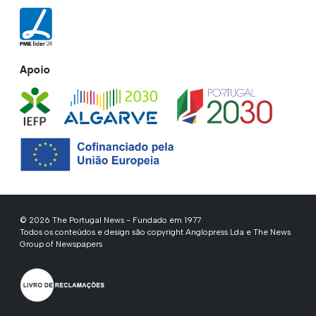
Apoio
© 2026 The Portugal News - Fundado em 1977
Todos os conteúdos e design são copyright Anglopress Lda e The News
Group of Newspapers