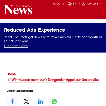
PODCAST
EN
AD-LITE
Reduced Ads Experience
Read The Portugal News with fewer ads for 1.99€ per month or
19.99€ per year.
Hier anmelden
Home
"Wir müssen mehr tun": Dringender Appell zur Unterstützun
Diesen Artikel teilen: