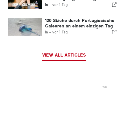
ein und garantiert Einwanderern
In -
vor 1 Tag
einen Schnellverfahren-Kanal
120 Stiche durch Portugiesische
Galeeren an einem einzigen Tag
verzeichnet
In -
vor 1 Tag
VIEW ALL ARTICLES