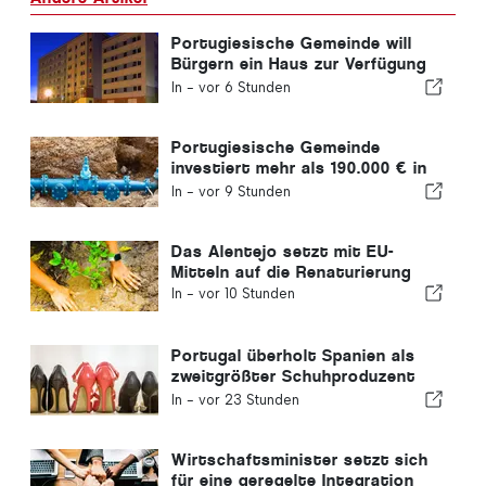
Portugiesische Gemeinde will
Bürgern ein Haus zur Verfügung
stellen
In -
vor 6 Stunden
Portugiesische Gemeinde
investiert mehr als 190.000 € in
die Wasserversorgung
In -
vor 9 Stunden
Das Alentejo setzt mit EU-
Mitteln auf die Renaturierung
In -
vor 10 Stunden
Portugal überholt Spanien als
zweitgrößter Schuhproduzent
Europas
In -
vor 23 Stunden
Wirtschaftsminister setzt sich
für eine geregelte Integration