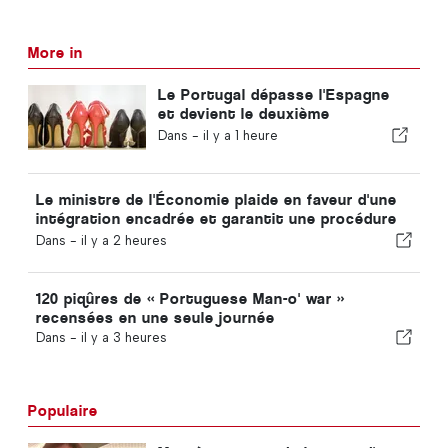
More in
Le Portugal dépasse l'Espagne
et devient le deuxième
producteur européen de
Dans -
il y a 1 heure
chaussures
Le ministre de l'Économie plaide en faveur d'une
intégration encadrée et garantit une procédure
accélérée pour les immigrés
Dans -
il y a 2 heures
120 piqûres de « Portuguese Man-o' war »
recensées en une seule journée
Dans -
il y a 3 heures
Populaire