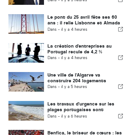
Le pont du 25 avril fête ses 60
ans : il relie Lisbonne et Almada
depuis tout ce temps
Dans -
il y a 4 heures
La création d'entreprises au
Portugal recule de 4,2 %
Dans -
il y a 4 heures
Une ville de l'Algarve va
construire 204 logements
Dans -
il y a 5 heures
Les travaux d'urgence sur les
plages portugaises sont
terminés
Dans -
il y a 6 heures
Benfica, le briseur de cœurs : les