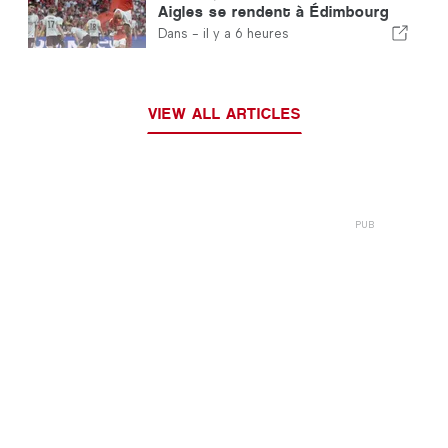
Aigles se rendent à Édimbourg
avec un pied déjà qualifié pour le
Dans -
il y a 6 heures
tour suivant
VIEW ALL ARTICLES