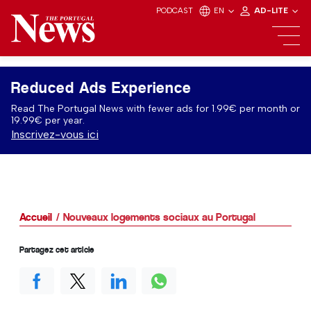
PODCAST
EN
AD-LITE
Reduced Ads Experience
Read The Portugal News with fewer ads for 1.99€ per month or
19.99€ per year.
Inscrivez-vous ici
Accueil
Nouveaux logements sociaux au Portugal
Partagez cet article