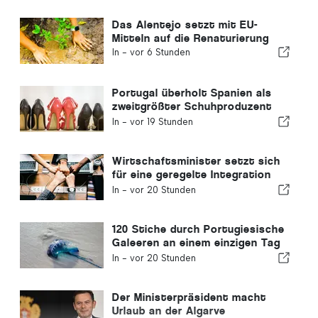
Das Alentejo setzt mit EU-
Mitteln auf die Renaturierung
In -
vor 6 Stunden
Portugal überholt Spanien als
zweitgrößter Schuhproduzent
Europas
In -
vor 19 Stunden
Wirtschaftsminister setzt sich
für eine geregelte Integration
ein und garantiert Einwanderern
In -
vor 20 Stunden
einen Schnellverfahren-Kanal
120 Stiche durch Portugiesische
Galeeren an einem einzigen Tag
verzeichnet
In -
vor 20 Stunden
Der Ministerpräsident macht
Urlaub an der Algarve