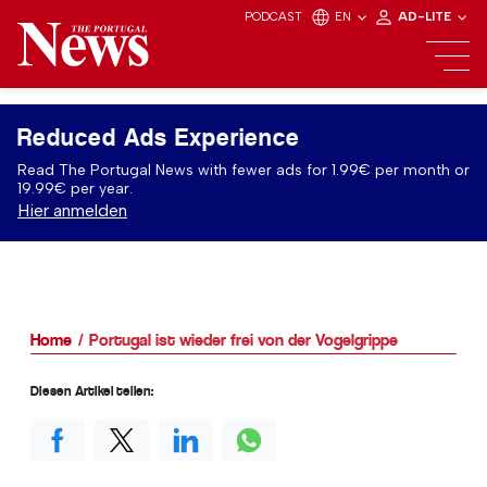
PODCAST
EN
AD-LITE
Reduced Ads Experience
Read The Portugal News with fewer ads for 1.99€ per month or
19.99€ per year.
Hier anmelden
Home
Portugal ist wieder frei von der Vogelgrippe
Diesen Artikel teilen: