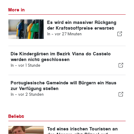
More in
Es wird ein massiver Rückgang
der Kraftstoffpreise erwartet
In -
vor 27 Minuten
Die Kindergärten im Bezirk Viana do Castelo
werden nicht geschlossen
In -
vor 1 Stunde
Portugiesische Gemeinde will Bürgern ein Haus
zur Verfügung stellen
In -
vor 2 Stunden
Beliebt
Tod eines irischen Touristen an