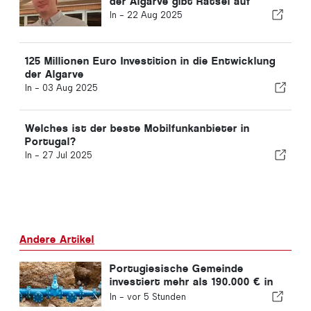
der Algarve gibt Rätsel auf
In -
22 Aug 2025
125 Millionen Euro Investition in die Entwicklung
der Algarve
In -
03 Aug 2025
Welches ist der beste Mobilfunkanbieter in
Portugal?
In -
27 Jul 2025
Andere Artikel
Portugiesische Gemeinde
investiert mehr als 190.000 € in
die Wasserversorgung
In -
vor 5 Stunden