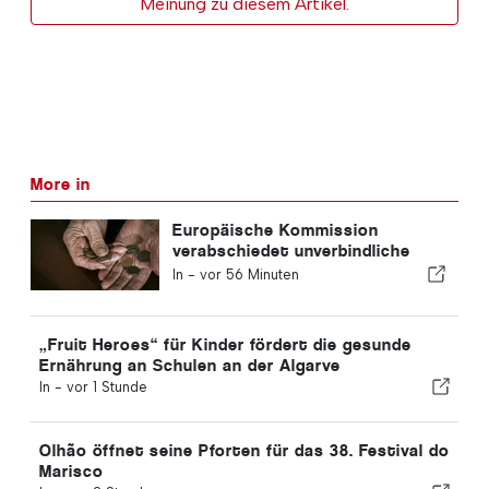
Meinung zu diesem Artikel.
More in
Europäische Kommission
verabschiedet unverbindliche
Leitlinien für die zusätzliche
In -
vor 56 Minuten
Altersvorsorge
„Fruit Heroes“ für Kinder fördert die gesunde
Ernährung an Schulen an der Algarve
In -
vor 1 Stunde
Olhão öffnet seine Pforten für das 38. Festival do
Marisco