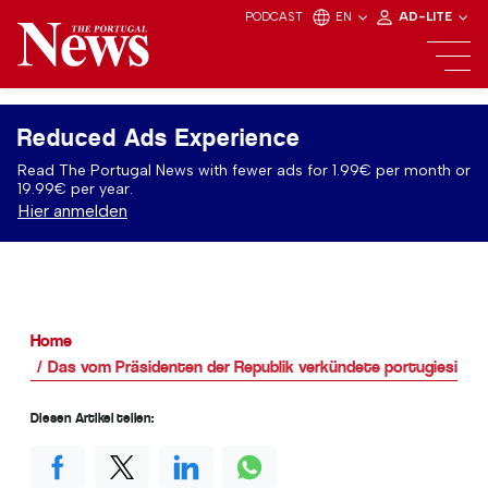
PODCAST
EN
AD-LITE
Reduced Ads Experience
Read The Portugal News with fewer ads for 1.99€ per month or
19.99€ per year.
Hier anmelden
Home
Das vom Präsidenten der Republik verkündete portugiesisc
Diesen Artikel teilen: