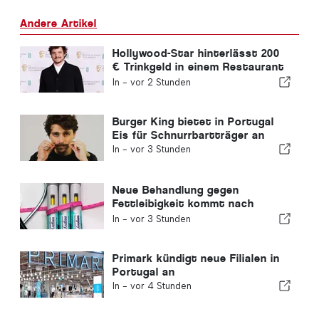
Andere Artikel
Hollywood-Star hinterlässt 200
€ Trinkgeld in einem Restaurant
in Portugal
In -
vor 2 Stunden
Burger King bietet in Portugal
Eis für Schnurrbartträger an
In -
vor 3 Stunden
Neue Behandlung gegen
Fettleibigkeit kommt nach
Portugal
In -
vor 3 Stunden
Primark kündigt neue Filialen in
Portugal an
In -
vor 4 Stunden