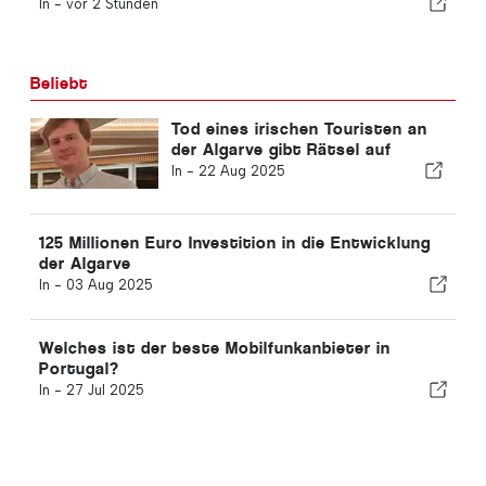
In -
vor 2 Stunden
Beliebt
Tod eines irischen Touristen an
der Algarve gibt Rätsel auf
In -
22 Aug 2025
125 Millionen Euro Investition in die Entwicklung
der Algarve
In -
03 Aug 2025
Welches ist der beste Mobilfunkanbieter in
Portugal?
In -
27 Jul 2025