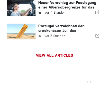
Neuer Vorschlag zur Festlegung
einer Altersobergrenze für das
Führen eines Kraftfahrzeugs in
In -
vor 4 Stunden
Portugal
Portugal verzeichnet den
trockensten Juli des
Jahrhunderts
In -
vor 5 Stunden
VIEW ALL ARTICLES