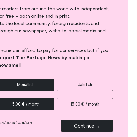
r readers from around the world with independent,
 free – both online and in print.
s the local community, foreign residents and
s through our newspaper, website, social media and
yone can afford to pay for our services but if you
upport The Portugal News by making a
how small
.
Monatlich
Jährlich
5,00 € / month
15,00 € / month
jederzeit ändern
Continue →