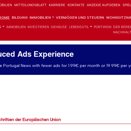
OBILIEN
MITTEILUNGSBLATT
KARRIERE
KONTAKTE
ANZEIGE AUFGEBEN
SPIE
HOME
BILDUNG
IMMOBILIEN
VERMÖGEN UND STEUERN
WOHNSITZNA
N
IMMOBILIEN
INVESTIEREN
GEHÄUSE
LEBENSSTIL
PORTWEIN
DER BERE
NACHHALT
uced Ads Experience
 Portugal News with fewer ads for 1.99€ per month or 19.99€ per y
chriften der Europäischen Union