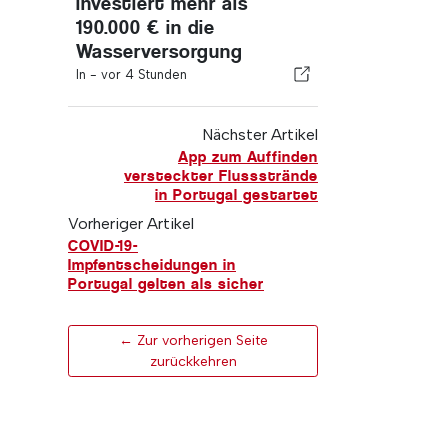
investiert mehr als
190.000 € in die
Wasserversorgung
In -
vor 4 Stunden
Nächster Artikel
App zum Auffinden
versteckter Flussstrände
in Portugal gestartet
Vorheriger Artikel
COVID-19-
Impfentscheidungen in
Portugal gelten als sicher
← Zur vorherigen Seite
zurückkehren