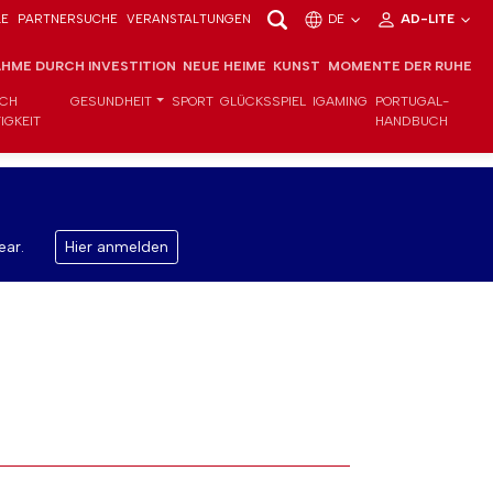
LE
PARTNERSUCHE
VERANSTALTUNGEN
DE
AD-LITE
HME DURCH INVESTITION
NEUE HEIME
KUNST
MOMENTE DER RUHE
ICH
GESUNDHEIT
SPORT
GLÜCKSSPIEL
IGAMING
PORTUGAL-
IGKEIT
HANDBUCH
ear.
Hier anmelden