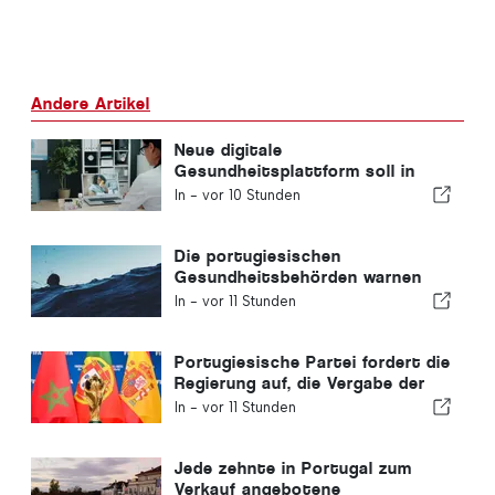
Andere Artikel
Neue digitale
Gesundheitsplattform soll in
Portugal eingeführt werden
In -
vor 10 Stunden
Die portugiesischen
Gesundheitsbehörden warnen
vor den Gefahren des Ertrinkens
In -
vor 11 Stunden
Portugiesische Partei fordert die
Regierung auf, die Vergabe der
Fußball-WM 2030 an Marokko
In -
vor 11 Stunden
aufgrund der Ceuta-Krise zu
überdenken
Jede zehnte in Portugal zum
Verkauf angebotene