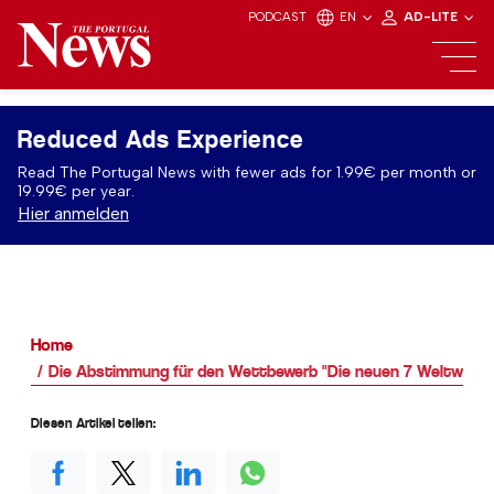
PODCAST
EN
AD-LITE
Reduced Ads Experience
Read The Portugal News with fewer ads for 1.99€ per month or
19.99€ per year.
Hier anmelden
Home
Die Abstimmung für den Wettbewerb "Die neuen 7 Weltwunder 
Diesen Artikel teilen: