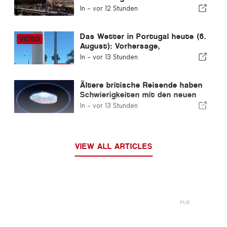
Wohnimmobilie wird in weniger
In -
vor 12 Stunden
als einer Woche verkauft.
Das Wetter in Portugal heute (6.
August): Vorhersage,
Temperaturen und was Sie
In -
vor 13 Stunden
erwartet
Ältere britische Reisende haben
Schwierigkeiten mit den neuen
Fingerabdruckkontrollen der
In -
vor 13 Stunden
Europäischen Union
VIEW ALL ARTICLES