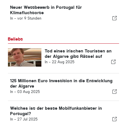
Neuer Wettbewerb in Portugal für
Klimafluchtorte
In -
vor 9 Stunden
Beliebt
Tod eines irischen Touristen an
der Algarve gibt Rätsel auf
In -
22 Aug 2025
125 Millionen Euro Investition in die Entwicklung
der Algarve
In -
03 Aug 2025
Welches ist der beste Mobilfunkanbieter in
Portugal?
In -
27 Jul 2025