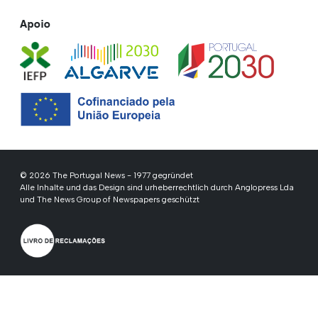
Apoio
© 2026 The Portugal News - 1977 gegründet
Alle Inhalte und das Design sind urheberrechtlich durch Anglopress Lda
und The News Group of Newspapers geschützt